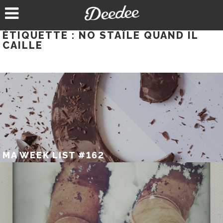
Aller
au
contenu
ÉTIQUETTE :
NO STAÏLE QUAND IL
CAILLE
MA WEEK LIST #162