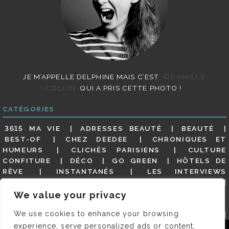
JE M’APPELLE DELPHINE MAIS C’EST
©CAMILLE
COLLIN
QUI A PRIS CETTE PHOTO !
CATÉGORIES
3615 MA VIE
ADRESSES BEAUTÉ
BEAUTÉ
BEST-OF
CHEZ DEEDEE
CHRONIQUES ET
HUMEURS
CLICHÉS PARISIENS
CULTURE
CONFITURE
DÉCO
GO GREEN
HÔTELS DE
RÊVE
INSTANTANÉS
LES INTERVIEWS
PARISIENNES
LIFESTYLE
LOOKS
MATERNITÉ
MES ADRESSES
MODE
NON CLASSÉ
OLDIES
We value your privacy
(BUT GOODIES)
PAR ICI LE MAGOT !
PARIS CITY-
We use cookies to enhance your browsing
GUIDE
PARIS EN PHOTOS
RESTAURANTS
REVUE DE PRESSE DÉTAILLÉE, SIOU PLAIT
SALONS
experience, serve personalized ads or content,