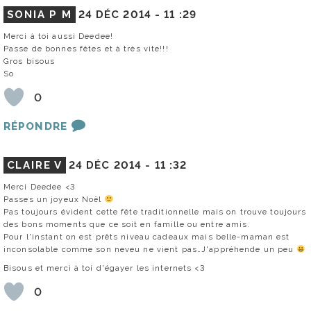
SONIA P M
24 DÉC 2014 -
11 :29
Merci à toi aussi Deedee!
Passe de bonnes fêtes et à très vite!!!
Gros bisous
So
0
RÉPONDRE
CLAIRE V
24 DÉC 2014 -
11 :32
Merci Deedee <3
Passes un joyeux Noël
Pas toujours évident cette fête traditionnelle mais on trouve toujours
des bons moments que ce soit en famille ou entre amis.
Pour l'instant on est prêts niveau cadeaux mais belle-maman est
inconsolable comme son neveu ne vient pas…J'appréhende un peu
Bisous et merci à toi d'égayer les internets <3
0