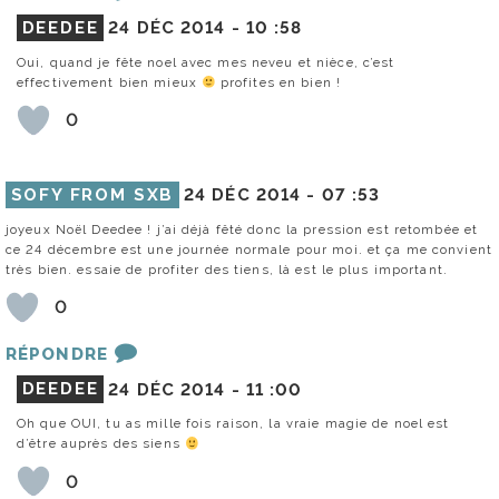
DEEDEE
24 DÉC 2014 -
10 :58
Oui, quand je fête noel avec mes neveu et nièce, c’est
effectivement bien mieux
profites en bien !
0
SOFY FROM SXB
24 DÉC 2014 -
07 :53
joyeux Noël Deedee ! j’ai déjà fêté donc la pression est retombée et
ce 24 décembre est une journée normale pour moi. et ça me convient
très bien. essaie de profiter des tiens, là est le plus important.
0
RÉPONDRE
DEEDEE
24 DÉC 2014 -
11 :00
Oh que OUI, tu as mille fois raison, la vraie magie de noel est
d’être auprès des siens
0