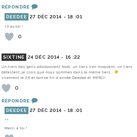
RÉPONDRE
DEEDEE
27 DÉC 2014 -
18 :01
<3 aussi !
0
SIXTINE
24 DÉC 2014 -
16 :22
Un tiers des gens adooooorent Noël, un tiers s’en moquent, un tiers
détestent…je crois que nous sommes dans le même tiers..
vivement le 26 et bonne fin d’année Deedee et MERCI!
0
RÉPONDRE
DEEDEE
27 DÉC 2014 -
18 :01
^^
Merci à toi !