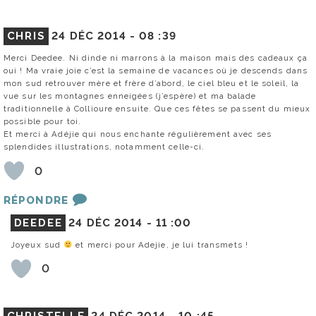
CHRIS
24 DÉC 2014 -
08 :39
Merci Deedee. Ni dinde ni marrons à la maison mais des cadeaux ça
oui ! Ma vraie joie c’est la semaine de vacances où je descends dans
mon sud retrouver mère et frère d’abord, le ciel bleu et le soleil, la
vue sur les montagnes enneigées (j’espère) et ma balade
traditionnelle à Collioure ensuite. Que ces fêtes se passent du mieux
possible pour toi.
Et merci à Adéjie qui nous enchante régulièrement avec ses
splendides illustrations, notamment celle-ci.
0
RÉPONDRE
DEEDEE
24 DÉC 2014 -
11 :00
Joyeux sud
et merci pour Adejie, je lui transmets !
0
CHRISTELLE
24 DÉC 2014 -
10 :45