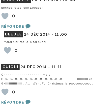
bonnes fêtes jolie Deedee !
0
RÉPONDRE
DEEDEE
24 DÉC 2014 -
11 :00
Merci Christelle, à toi aussi !
0
GUIGUI
24 DÉC 2014 -
11 :11
Ohhhhhhhhhhhhhhhhhhh mais
OUUUUUUUUUUUUUUUUUUUUUUUUIIIIIIIIIIIIIIIIIIIIIIII et
GNIIIIIIIIIIIIIIII : All I Want For Christmas Is Yoooooooooooou !
0
RÉPONDRE