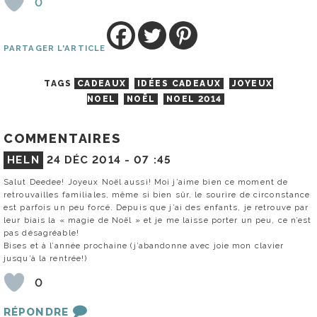
0
PARTAGER L'ARTICLE
TAGS
CADEAUX
IDÉES CADEAUX
JOYEUX
NOEL
NOËL
NOEL 2014
COMMENTAIRES
HELN
24 DÉC 2014 -
07 :45
Salut Deedee! Joyeux Noël aussi! Moi j’aime bien ce moment de
retrouvailles familiales, même si bien sûr, le sourire de circonstance
est parfois un peu forcé. Depuis que j’ai des enfants, je retrouve par
leur biais la « magie de Noël » et je me laisse porter un peu, ce n’est
pas désagréable!
Bises et à l’année prochaine (j’abandonne avec joie mon clavier
jusqu’à la rentrée!)
0
RÉPONDRE