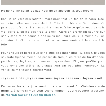
Ho ho ho, ne serait-ce pas Noël qu’on aperçoit là, tout proche ?
Bon, je ne vais pas radoter, mais pour tout un tas de raisons, Noël
est loin d’être ma tasse de thé. Très loin. Mais enfin, même s’il
parait qu’il faut arrêter les contraintes et faire ce qu’on veut, dans la
vie, parfois, on n’a pas trop le choix. Alors on greffe un sourire sur
son visage et on pense à des jours meilleurs, ceux là même où l’on
choisira plutôt que de subir et où l’on aura vraiment le coeur à la
fête.
Pour l’heure et parce que je ne suis pas insensible, tu sais !, je vous
souhaite (quand même) de passer de très jolies fêtes de fin d’année,
pétillantes, légères, amusantes, reposantes… Et j’en profite pour
vous remercier d’être là, chaque jour un peu plus nombreux. La
vérité, ça me touche énormément.
Joyeuse dinde, joyeux marrons, joyeux cadeaux… Joyeux Noël !
En bonus track, la jolie version de « All I want for Christmas » de
Brigitte. (Même si mon petit péché mignon, c’est d’écouter la version
de
Mariah Carey et Justin Bieber
… !).