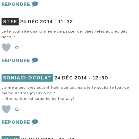
RÉPONDRE
STEF
24 DÉC 2014 -
11 :32
Je te souhaite quand même de passer de jolies fêtes auprès des
tiens!!!
0
RÉPONDRE
SONIACHOCOLAT
24 DÉC 2014 -
12 :30
J’aime à peu près autant Noël que toi…mais je te souhaite tout de
même un très joyeux Noël !
L’illustration est superbe by the way!!
0
RÉPONDRE