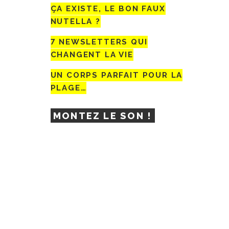
ÇA EXISTE, LE BON FAUX
NUTELLA ?
7 NEWSLETTERS QUI
CHANGENT LA VIE
UN CORPS PARFAIT POUR LA
PLAGE…
MONTEZ LE SON !