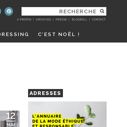
RECHERCHER
:
A PROPOS
ARCHIVES
PRESSE
BLOGROLL
CONTACT
DRESSING
C’EST NOËL !
ADRESSES
12
MAI