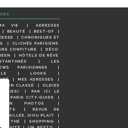
RIES
MA VIE
ADRESSES
BEAUTÉ
BEST-OF
EEDEE
CHRONIQUES ET
S
CLICHÉS PARISIENS
URE CONFITURE
DÉCO
REEN
HÔTELS DE RÊVE
STANTANÉS
LES
IEWS PARISIENNES
YLE
LOOKS
ITÉ
MES ADRESSES
NON CLASSÉ
OLDIES
OODIES)
PAR ICI LE
!
PARIS CITY-GUIDE
S EN PHOTOS
URANTS
REVUE DE
DÉTAILLÉE, SIOU PLAIT
 DE THÉ
SHOPPING
VITE ! UN RESTO