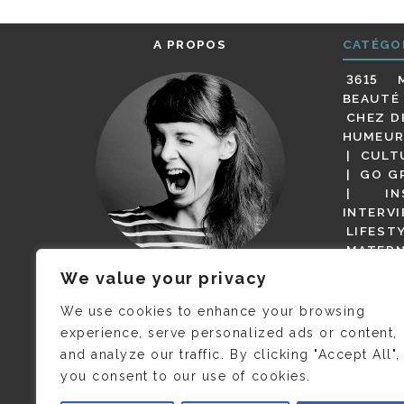
A PROPOS
CATÉGO
3615 
BEAUTÉ
CHEZ D
HUMEUR
CULT
GO G
IN
INTERV
LIFEST
MATERN
MODE
We value your privacy
(BUT G
JE M’APPELLE DELPHINE MAIS
MAGOT 
C’EST
©CAMILLE COLLIN
QUI A
We use cookies to enhance your browsing
PARI
PRIS CETTE PHOTO !
experience, serve personalized ads or content,
RESTA
and analyze our traffic. By clicking "Accept All",
PRESSE 
you consent to our use of cookies.
SALONS
VIDÉOS