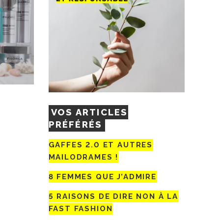
VOS ARTICLES
PRÉFÉRÉS
GAFFES 2.0 ET AUTRES
MAILODRAMES !
8 FEMMES QUE J’ADMIRE
5 RAISONS DE DIRE NON À LA
FAST FASHION