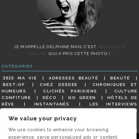
JE M’APPELLE DELPHINE MAIS C’EST
©CAMILLE
COLLIN
QUI A PRIS CETTE PHOTO !
CATÉGORIES
3615 MA VIE
ADRESSES BEAUTÉ
BEAUTÉ
BEST-OF
CHEZ DEEDEE
CHRONIQUES ET
HUMEURS
CLICHÉS PARISIENS
CULTURE
CONFITURE
DÉCO
GO GREEN
HÔTELS DE
RÊVE
INSTANTANÉS
LES INTERVIEWS
PARISIENNES
LIFESTYLE
LOOKS
MATERNITÉ
MES ADRESSES
MODE
NON CLASSÉ
OLDIES
We value your privacy
(BUT GOODIES)
PAR ICI LE MAGOT !
PARIS CITY-
We use cookies to enhance your browsing
GUIDE
PARIS EN PHOTOS
RESTAURANTS
REVUE DE PRESSE DÉTAILLÉE, SIOU PLAIT
SALONS
experience, serve personalized ads or content,