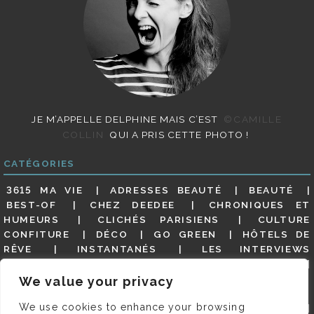
JE M’APPELLE DELPHINE MAIS C’EST
©CAMILLE
COLLIN
QUI A PRIS CETTE PHOTO !
CATÉGORIES
3615 MA VIE
ADRESSES BEAUTÉ
BEAUTÉ
BEST-OF
CHEZ DEEDEE
CHRONIQUES ET
HUMEURS
CLICHÉS PARISIENS
CULTURE
CONFITURE
DÉCO
GO GREEN
HÔTELS DE
RÊVE
INSTANTANÉS
LES INTERVIEWS
PARISIENNES
LIFESTYLE
LOOKS
MATERNITÉ
MES ADRESSES
MODE
NON CLASSÉ
OLDIES
We value your privacy
(BUT GOODIES)
PAR ICI LE MAGOT !
PARIS CITY-
We use cookies to enhance your browsing
GUIDE
PARIS EN PHOTOS
RESTAURANTS