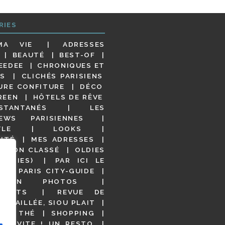
RIES
MA VIE
ADRESSES
BEAUTÉ
BEST-OF
EEDEE
CHRONIQUES ET
S
CLICHÉS PARISIENS
URE CONFITURE
DÉCO
REEN
HÔTELS DE RÊVE
STANTANÉS
LES
IEWS PARISIENNES
YLE
LOOKS
ITÉ
MES ADRESSES
NON CLASSÉ
OLDIES
OODIES)
PAR ICI LE
!
PARIS CITY-GUIDE
S EN PHOTOS
URANTS
REVUE DE
DÉTAILLÉE, SIOU PLAIT
 DE THÉ
SHOPPING
VITE ! UN RESTO