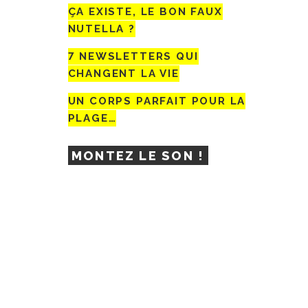
ÇA EXISTE, LE BON FAUX
NUTELLA ?
7 NEWSLETTERS QUI
CHANGENT LA VIE
UN CORPS PARFAIT POUR LA
PLAGE…
MONTEZ LE SON !