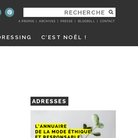
RECHERCHER
:
A PROPOS
ARCHIVES
PRESSE
BLOGROLL
CONTACT
DRESSING
C’EST NOËL !
ADRESSES