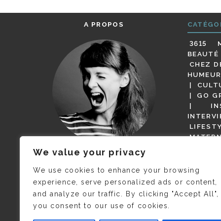
A PROPOS
CATÉGO
3615 
BEAUTÉ
CHEZ D
HUMEUR
CULT
GO G
IN
INTERV
LIFEST
MATERN
MODE
We value your privacy
(BUT G
JE M’APPELLE DELPHINE MAIS
MAGOT 
C’EST
©CAMILLE COLLIN
QUI A
We use cookies to enhance your browsing
PARI
PRIS CETTE PHOTO !
experience, serve personalized ads or content,
RESTA
and analyze our traffic. By clicking "Accept All",
PRESSE 
you consent to our use of cookies.
SALONS
VIDÉOS