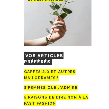
VOS ARTICLES
PRÉFÉRÉS
GAFFES 2.0 ET AUTRES
MAILODRAMES !
8 FEMMES QUE J’ADMIRE
5 RAISONS DE DIRE NON À LA
FAST FASHION