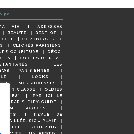
RIES
MA VIE
ADRESSES
BEAUTÉ
BEST-OF
EEDEE
CHRONIQUES ET
S
CLICHÉS PARISIENS
URE CONFITURE
DÉCO
REEN
HÔTELS DE RÊVE
STANTANÉS
LES
IEWS PARISIENNES
YLE
LOOKS
ITÉ
MES ADRESSES
NON CLASSÉ
OLDIES
OODIES)
PAR ICI LE
!
PARIS CITY-GUIDE
S EN PHOTOS
URANTS
REVUE DE
DÉTAILLÉE, SIOU PLAIT
 DE THÉ
SHOPPING
VITE ! UN RESTO