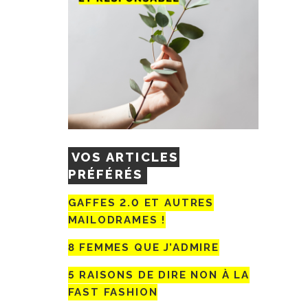
VOS ARTICLES
PRÉFÉRÉS
GAFFES 2.0 ET AUTRES
MAILODRAMES !
8 FEMMES QUE J’ADMIRE
5 RAISONS DE DIRE NON À LA
FAST FASHION