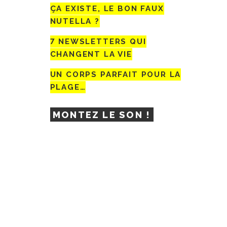
ÇA EXISTE, LE BON FAUX
NUTELLA ?
7 NEWSLETTERS QUI
CHANGENT LA VIE
UN CORPS PARFAIT POUR LA
PLAGE…
MONTEZ LE SON !