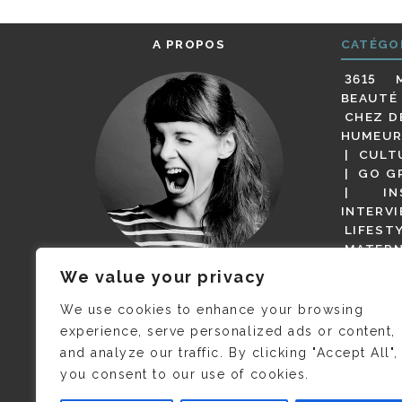
A PROPOS
CATÉGO
3615 
BEAUTÉ
CHEZ D
HUMEUR
CULT
GO G
IN
INTERV
LIFEST
MATERN
MODE
We value your privacy
(BUT G
JE M’APPELLE DELPHINE MAIS
MAGOT 
C’EST
©CAMILLE COLLIN
QUI A
We use cookies to enhance your browsing
PARI
PRIS CETTE PHOTO !
experience, serve personalized ads or content,
RESTA
and analyze our traffic. By clicking "Accept All",
PRESSE 
you consent to our use of cookies.
SALONS
VIDÉOS