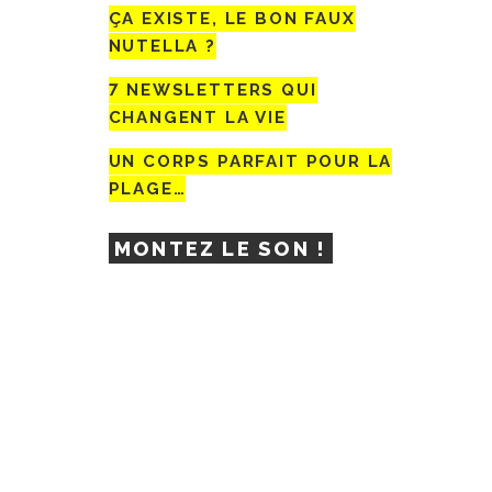
ÇA EXISTE, LE BON FAUX
NUTELLA ?
7 NEWSLETTERS QUI
CHANGENT LA VIE
UN CORPS PARFAIT POUR LA
PLAGE…
MONTEZ LE SON !