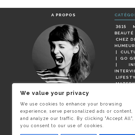
A PROPOS
CATÉGO
3615 
BEAUTÉ
CHEZ D
HUMEUR
CULT
GO G
IN
INTERV
LIFEST
MATERN
MODE
We value your privacy
(BUT G
JE M’APPELLE DELPHINE MAIS
MAGOT 
C’EST
©CAMILLE COLLIN
QUI A
We use cookies to enhance your browsing
PARI
PRIS CETTE PHOTO !
experience, serve personalized ads or content,
RESTA
and analyze our traffic. By clicking "Accept All",
PRESSE 
you consent to our use of cookies.
SALONS
VIDÉOS