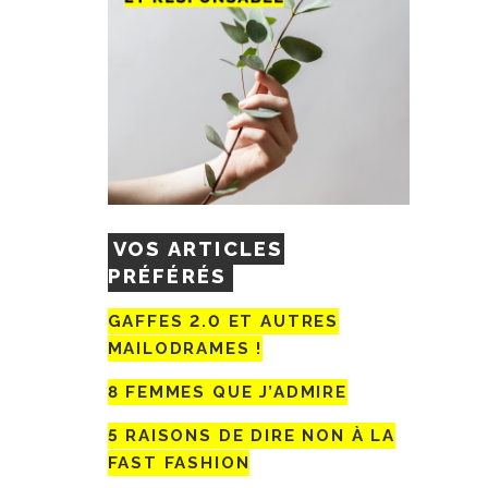
VOS ARTICLES
PRÉFÉRÉS
GAFFES 2.0 ET AUTRES
MAILODRAMES !
8 FEMMES QUE J’ADMIRE
5 RAISONS DE DIRE NON À LA
FAST FASHION