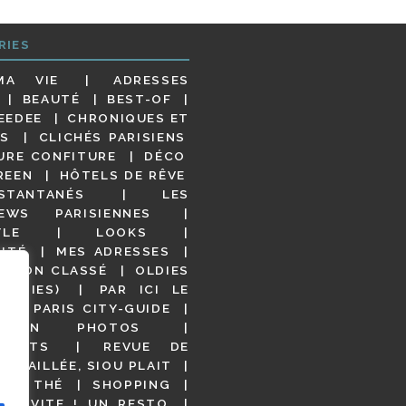
RIES
MA VIE
ADRESSES
BEAUTÉ
BEST-OF
EEDEE
CHRONIQUES ET
S
CLICHÉS PARISIENS
URE CONFITURE
DÉCO
REEN
HÔTELS DE RÊVE
STANTANÉS
LES
IEWS PARISIENNES
YLE
LOOKS
ITÉ
MES ADRESSES
NON CLASSÉ
OLDIES
OODIES)
PAR ICI LE
!
PARIS CITY-GUIDE
S EN PHOTOS
URANTS
REVUE DE
DÉTAILLÉE, SIOU PLAIT
 DE THÉ
SHOPPING
VITE ! UN RESTO