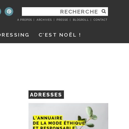
RECHERCHER
:
A PROPOS
ARCHIVES
PRESSE
BLOGROLL
CONTACT
DRESSING
C’EST NOËL !
ADRESSES