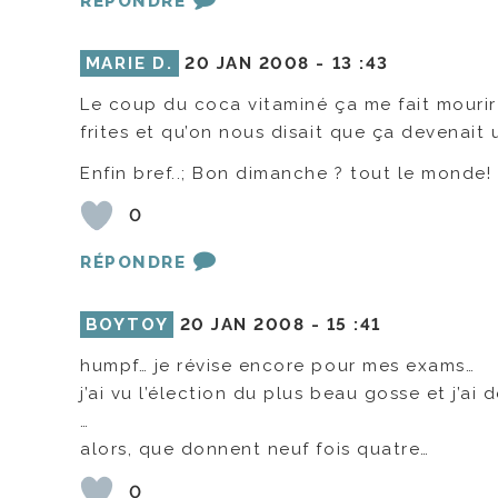
RÉPONDRE
MARIE D.
20 JAN 2008 -
13 :43
Le coup du coca vitaminé ça me fait mourir 
frites et qu’on nous disait que ça devenait
Enfin bref..; Bon dimanche ? tout le monde!
0
RÉPONDRE
BOYTOY
20 JAN 2008 -
15 :41
humpf… je révise encore pour mes exams…
j’ai vu l’élection du plus beau gosse et j’ai 
…
alors, que donnent neuf fois quatre…
0