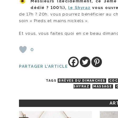
Messieurs (décidemment, ce 3ème
dédié ? 100%),
le Shyraz
vous ouvre 
de 17h ? 20h, vous pourrez bénéficier au c
soin « Pieds et mains nickels ».
Et vous, vous faites quoi en ce beau diman
0
PARTAGER L'ARTICLE
TAGS
BRÈVES DU DIMANCHES
COC
SHYRAZ
MASSAGE
ART