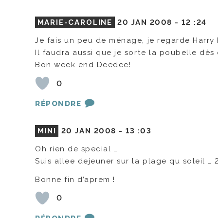
MARIE-CAROLINE
20 JAN 2008 -
12 :24
Je fais un peu de ménage, je regarde Harry P
Il faudra aussi que je sorte la poubelle dès
Bon week end Deedee!
0
RÉPONDRE
MINI
20 JAN 2008 -
13 :03
Oh rien de special …
Suis allee dejeuner sur la plage qu soleil … 
Bonne fin d’aprem !
0