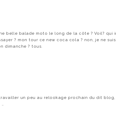
ne belle balade moto le long de la côte ? Voil? qui i
ssayer ? mon tour ce new coca cola ? non, je ne sui
Bon dimanche ? tous.
 travailler un peu au relookage prochain du dit blog,
 …