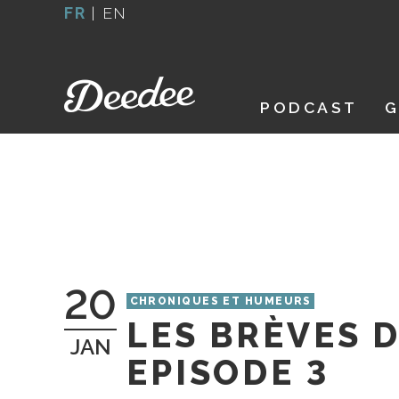
Aller
FR
|
EN
au
contenu
PODCAST
G
20
CHRONIQUES ET HUMEURS
LES BRÈVES 
JAN
EPISODE 3