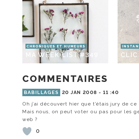
CHRONIQUES ET HUMEURS
INSTAN
MA WEEK LIST #349
CLIC
COMMENTAIRES
BABILLAGES
20 JAN 2008 -
11 :40
Oh j’ai découvert hier que t’étais jury de c
Mais nous, on peut voter ou pas pour les gen
web ?
0