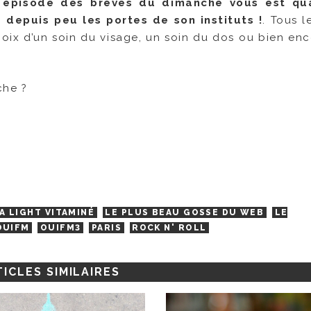
 épisode des brèves du dimanche vous est qu
depuis peu les portes de son instituts !
. Tous l
hoix d’un soin du visage, un soin du dos ou bien enc
che ?
A LIGHT VITAMINÉ
LE PLUS BEAU GOSSE DU WEB
LE
OUIFM
OUIFM3
PARIS
ROCK N' ROLL
ICLES SIMILAIRES