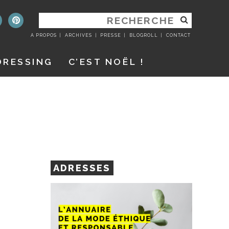
RECHERCHER
:
A PROPOS
ARCHIVES
PRESSE
BLOGROLL
CONTACT
DRESSING
C’EST NOËL !
ADRESSES