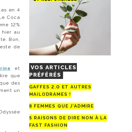
tes en 4
 Le Coca
même 12%
 hier au
té. Bon,
reste de
VOS ARTICLES
rine
et
PRÉFÉRÉS
dire que
 que des
GAFFES 2.0 ET AUTRES
rement un
MAILODRAMES !
8 FEMMES QUE J’ADMIRE
Odyssée
5 RAISONS DE DIRE NON À LA
FAST FASHION