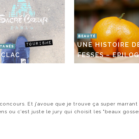
BEAUTÉ
UNE HISTOIRE D
TANÉS
 CLAC
FESSES – EPILO
e concours. Et j’avoue que je trouve ça super marran
s ou c’est juste le jury qui choisit les "beaux gosse