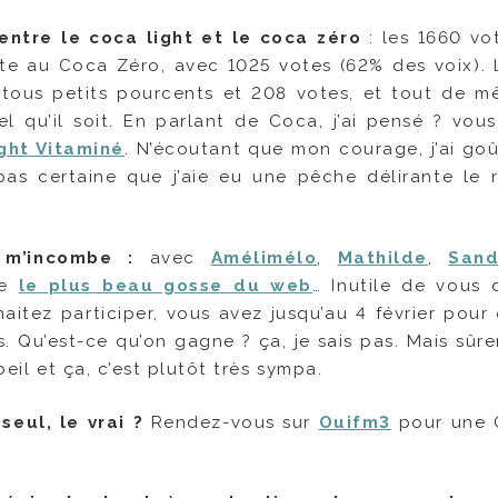
ntre le coca light et le coca zéro
: les 1660 vo
ante au Coca Zéro, avec 1025 votes (62% des voix).
8 tous petits pourcents et 208 votes, et tout de 
l qu’il soit. En parlant de Coca, j’ai pensé ? vous
ght Vitaminé
. N’écoutant que mon courage, j’ai goû
pas certaine que j’aie eu une pêche délirante le 
 m’incombe :
avec
Amélimélo
,
Mathilde
,
Sand
re
le plus beau gosse du web
… Inutile de vous 
haitez participer, vous avez jusqu’au 4 février pour
is. Qu’est-ce qu’on gagne ? ça, je sais pas. Mais sû
oeil et ça, c’est plutôt très sympa.
seul, le vrai ?
Rendez-vous sur
Ouifm3
pour une 