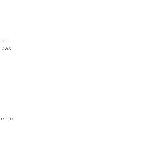
rait
s pas
 et je