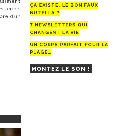
asiment
ÇA EXISTE, LE BON FAUX
es jeudis
NUTELLA ?
ore d’un
7 NEWSLETTERS QUI
CHANGENT LA VIE
UN CORPS PARFAIT POUR LA
PLAGE…
MONTEZ LE SON !