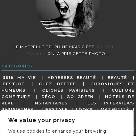
JE M’APPELLE DELPHINE MAIS C’EST
©CAMILLE
COLLIN
QUI A PRIS CETTE PHOTO !
CATÉGORIES
3615 MA VIE
ADRESSES BEAUTÉ
BEAUTÉ
BEST-OF
CHEZ DEEDEE
CHRONIQUES ET
HUMEURS
CLICHÉS PARISIENS
CULTURE
CONFITURE
DÉCO
GO GREEN
HÔTELS DE
RÊVE
INSTANTANÉS
LES INTERVIEWS
PARISIENNES
LIFESTYLE
LOOKS
MATERNITÉ
MES ADRESSES
MODE
NON CLASSÉ
OLDIES
We value your privacy
(BUT GOODIES)
PAR ICI LE MAGOT !
PARIS CITY-
GUIDE
PARIS EN PHOTOS
RESTAURANTS
We use cookies to enhance your browsing
REVUE DE PRESSE DÉTAILLÉE, SIOU PLAIT
SALONS