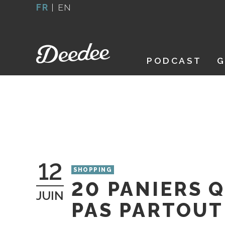
Aller
FR
|
EN
au
contenu
PODCAST
G
12
SHOPPING
20 PANIERS 
JUIN
PAS PARTOUT