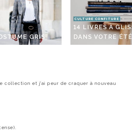
CULTURE CONFITURE
14 LIVRES À GLI
OSTUME GRIS
DANS VOTRE ÉT
le collection et j’ai peur de craquer à nouveau
tense).