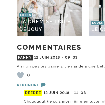
LOOKS
LA CHEMISE TOILE
LOOKS
DE JOUY
LE C
COMMENTAIRES
FANNY
12 JUIN 2018 -
09 :33
Ah non pas les paniers. J’en ai déjà une bel
0
RÉPONDRE
DEEDEE
12 JUIN 2018 -
11 :03
Chuuuuuut (je suis moi même en lutte in