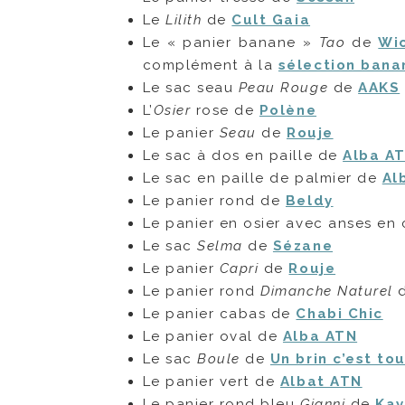
Le
Lilith
de
Cult Gaia
Le « panier banane »
Tao
de
Wi
complément à la
sélection bana
Le sac seau
Peau Rouge
de
AAKS
L’
Osier
rose de
Polène
Le panier
Seau
de
Rouje
Le sac à dos en paille de
Alba A
Le sac en paille de palmier de
Al
Le panier rond de
Beldy
Le panier en osier avec anses en 
Le sac
Selma
de
Sézane
Le panier
Capri
de
Rouje
Le panier rond
Dimanche Naturel
Le panier cabas de
Chabi Chic
Le panier oval de
Alba ATN
Le sac
Boule
de
Un brin c’est to
Le panier vert de
Albat ATN
Le panier rond bleu
Gianni
de
Ka