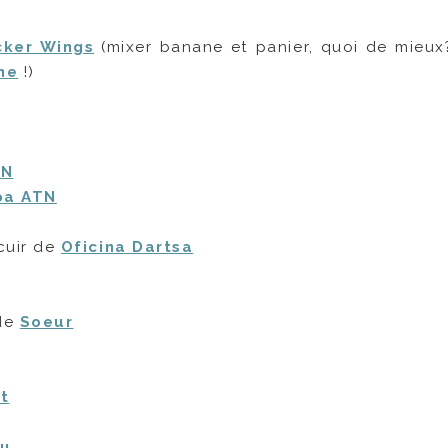
cker Wings
(mixer banane et panier, quoi de mieux?
ne
!)
TN
ba ATN
cuir de
Oficina Dartsa
de
Soeur
ut
yu