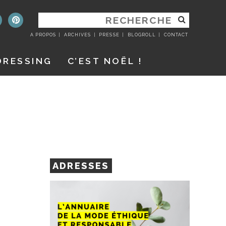
RECHERCHER
:
A PROPOS
ARCHIVES
PRESSE
BLOGROLL
CONTACT
DRESSING
C’EST NOËL !
ADRESSES
Z