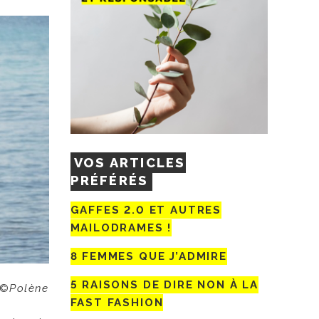
VOS ARTICLES
PRÉFÉRÉS
GAFFES 2.0 ET AUTRES
MAILODRAMES !
8 FEMMES QUE J’ADMIRE
5 RAISONS DE DIRE NON À LA
©
Polène
FAST FASHION