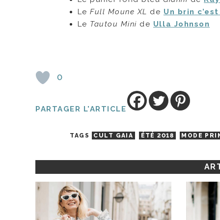
Le
Full Moune XL
de
Un brin c’est
Le
Tautou Mini
de
Ulla Johnson
0
PARTAGER L'ARTICLE
TAGS
CULT GAIA
ÉTÉ 2018
MODE PRI
ART