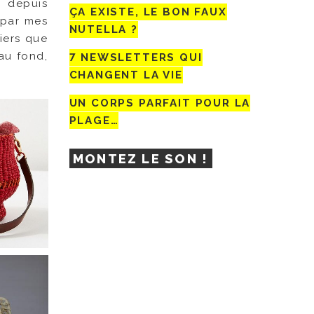
s depuis
ÇA EXISTE, LE BON FAUX
 par mes
NUTELLA ?
iers que
au fond,
7 NEWSLETTERS QUI
CHANGENT LA VIE
UN CORPS PARFAIT POUR LA
PLAGE…
MONTEZ LE SON !