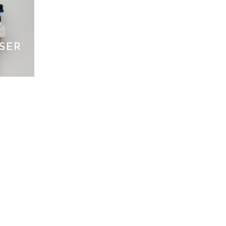
SSER
É