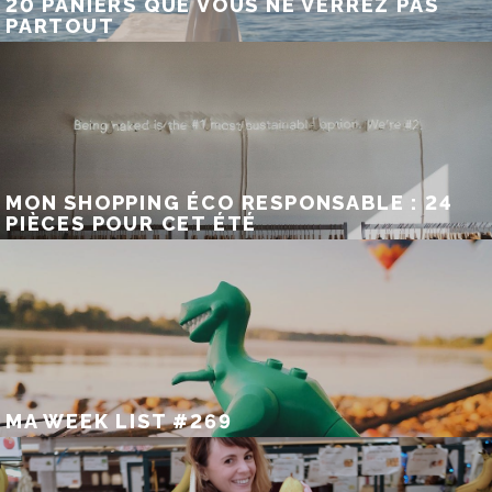
20 PANIERS QUE VOUS NE VERREZ PAS
PARTOUT
MON SHOPPING ÉCO RESPONSABLE : 24
PIÈCES POUR CET ÉTÉ
MA WEEK LIST #269