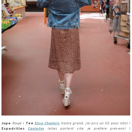
Jupe
Rouje
I
Tee
Elise Chalmin
(taille grand, j’ai pris un XS pour info)
I
Espadrilles
Castañer
(elles partent vite, je préfère prévenir)
I