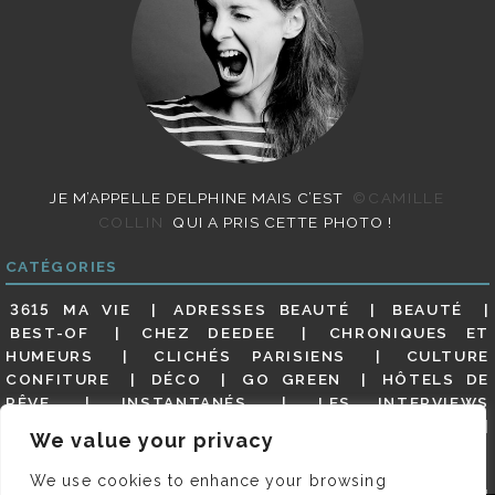
JE M’APPELLE DELPHINE MAIS C’EST
©CAMILLE
COLLIN
QUI A PRIS CETTE PHOTO !
CATÉGORIES
3615 MA VIE
ADRESSES BEAUTÉ
BEAUTÉ
BEST-OF
CHEZ DEEDEE
CHRONIQUES ET
HUMEURS
CLICHÉS PARISIENS
CULTURE
CONFITURE
DÉCO
GO GREEN
HÔTELS DE
RÊVE
INSTANTANÉS
LES INTERVIEWS
PARISIENNES
LIFESTYLE
LOOKS
MATERNITÉ
We value your privacy
MES ADRESSES
MODE
NON CLASSÉ
OLDIES
(BUT GOODIES)
PAR ICI LE MAGOT !
PARIS CITY-
We use cookies to enhance your browsing
GUIDE
PARIS EN PHOTOS
RESTAURANTS