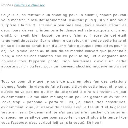
Photos
Emilie Le Guiniec
Ce jour là, on rentrait d’un shooting pour un client (j’espère pouvoir
vous montrer le résultat rapidement, d’autant plus qu’il y a une belle
surprise à la clé…!). Il faisait à peu près beau (vous savez, c’était les
deux jours de vrai printemps à tendance estivale auxquels ont a eu
droit), on avait bien bossé, on avait faim et l’heure du dej était
largement dépassée. Sur le chemin du retour, on croise cette halle et
on se dit que ce serait bien d’aller y faire quelques emplettes pour le
dej. Nous voici donc au milieu de ce marché couvert que je connais
bien, à choisir nos tomates and co pour le dej… et à dégainer une
nouvelle fois l’appareil photo, trop heureuses d’avoir un cadre
apporté sur un plateau pour un nouveau shooting moderie improvisé
!
Tout ça pour dire que je suis de plus en plus fan des créations
signées Rouje : je viens de faire l’acquisition de cette jupe, et je sens
qu’elle ne va pas me quitter de l’été (c’est-à-dire s’il revient un jour
évidemment). J’aime bien mélanger un peu les genres et éviter les
looks trop « panoplie » parfaite : ici, j’ai choisi des espadrilles,
évidemment, que j’ai essayé de casser avec le tee shirt et la grosse
veste en jean. Evidemment, je n’ai pas pu m’empêcher d’ajouter un
chapeau, ne serait-ce que pour apporter un petit plus à la tenue ! (Je
vous l’accorde, c’est surtout joli sans la veste). Eh hop !