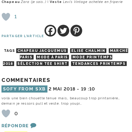
Chapeau
Zara (je sais…)
I
Veste
Levi’s Vintage achetée en friperie
1
PARTAGER L'ARTICLE
TAGS
CHAPEAU JACQUEMUS
ELISE CHALMIN
MARCHÉ
PARIS
MODE À PARIS
MODE PRINTEMPS
2018
SÉLECTION TEE SHIRT
TENDANCES PRINTEMPS
COMMENTAIRES
SOFY FROM SXB
2 MAI 2018 -
19 :10
voilà une bien chouette tenue mais… beaucoup trop printanière…
demain je ressors pull et veste. trop youpi…
0
RÉPONDRE