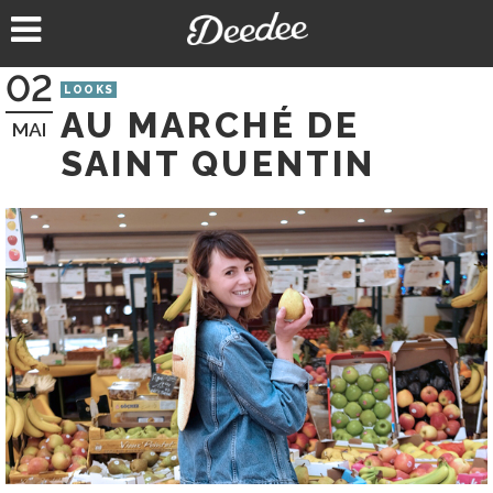
Aller
au
contenu
02
LOOKS
AU MARCHÉ DE
MAI
SAINT QUENTIN