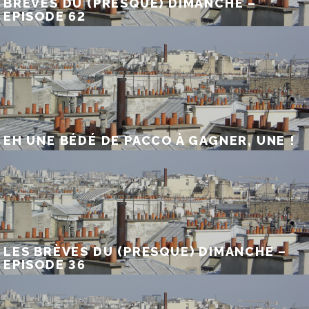
BRÈVES DU (PRESQUE) DIMANCHE –
EPISODE 62
EH UNE BÉDÉ DE PACCO À GAGNER, UNE !
LES BRÈVES DU (PRESQUE) DIMANCHE –
EPISODE 36