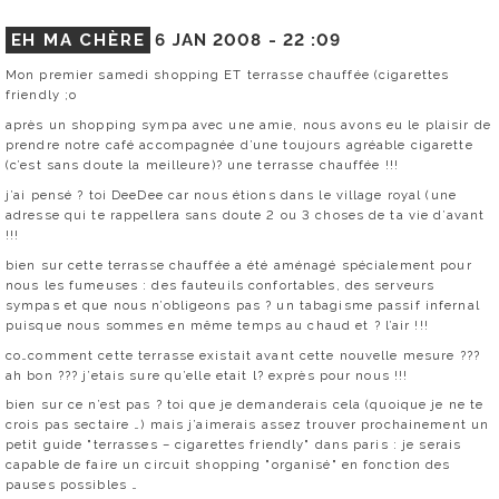
EH MA CHÈRE
6 JAN 2008 -
22 :09
Mon premier samedi shopping ET terrasse chauffée (cigarettes
friendly ;o
après un shopping sympa avec une amie, nous avons eu le plaisir de
prendre notre café accompagnée d’une toujours agréable cigarette
(c’est sans doute la meilleure)? une terrasse chauffée !!!
j’ai pensé ? toi DeeDee car nous étions dans le village royal (une
adresse qui te rappellera sans doute 2 ou 3 choses de ta vie d’avant
!!!
bien sur cette terrasse chauffée a été aménagé spécialement pour
nous les fumeuses : des fauteuils confortables, des serveurs
sympas et que nous n’obligeons pas ? un tabagisme passif infernal
puisque nous sommes en même temps au chaud et ? l’air !!!
co…comment cette terrasse existait avant cette nouvelle mesure ???
ah bon ??? j’etais sure qu’elle etait l? exprès pour nous !!!
bien sur ce n’est pas ? toi que je demanderais cela (quoique je ne te
crois pas sectaire …) mais j’aimerais assez trouver prochainement un
petit guide "terrasses – cigarettes friendly" dans paris : je serais
capable de faire un circuit shopping "organisé" en fonction des
pauses possibles …