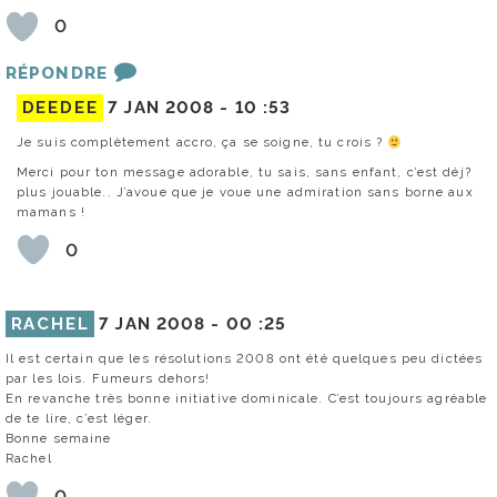
0
RÉPONDRE
DEEDEE
7 JAN 2008 -
10 :53
Je suis complètement accro, ça se soigne, tu crois ?
Merci pour ton message adorable, tu sais, sans enfant, c’est déj?
plus jouable.. J’avoue que je voue une admiration sans borne aux
mamans !
0
RACHEL
7 JAN 2008 -
00 :25
Il est certain que les résolutions 2008 ont été quelques peu dictées
par les lois. Fumeurs dehors!
En revanche très bonne initiative dominicale. C’est toujours agréable
de te lire, c’est léger.
Bonne semaine
Rachel
0