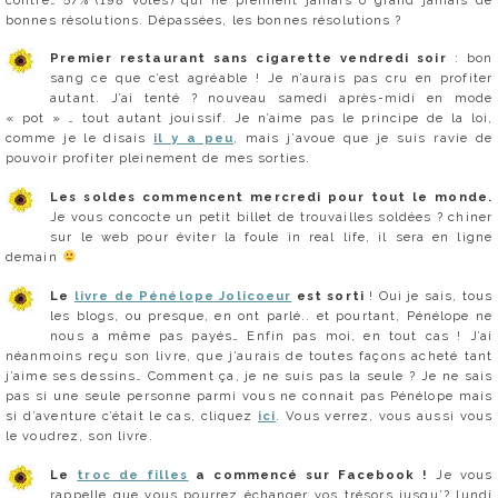
bonnes résolutions. Dépassées, les bonnes résolutions ?
Premier restaurant sans cigarette vendredi soir
: bon
sang ce que c’est agréable ! Je n’aurais pas cru en profiter
autant. J’ai tenté ? nouveau samedi après-midi en mode
« pot » … tout autant jouissif. Je n’aime pas le principe de la loi,
comme je le disais
il y a peu
, mais j’avoue que je suis ravie de
pouvoir profiter pleinement de mes sorties.
Les soldes commencent mercredi pour tout le monde.
Je vous concocte un petit billet de trouvailles soldées ? chiner
sur le web pour éviter la foule in real life, il sera en ligne
demain
Le
livre de Pénélope Jolicoeur
est sorti
! Oui je sais, tous
les blogs, ou presque, en ont parlé.. et pourtant, Pénélope ne
nous a même pas payés… Enfin pas moi, en tout cas ! J’ai
néanmoins reçu son livre, que j’aurais de toutes façons acheté tant
j’aime ses dessins… Comment ça, je ne suis pas la seule ? Je ne sais
pas si une seule personne parmi vous ne connait pas Pénélope mais
si d’aventure c’était le cas, cliquez
ici
. Vous verrez, vous aussi vous
le voudrez, son livre.
Le
troc de filles
a commencé sur Facebook !
Je vous
rappelle que vous pourrez échanger vos trésors jusqu’? lundi