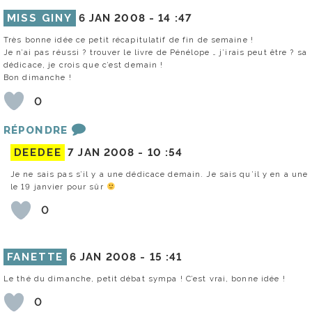
MISS GINY
6 JAN 2008 -
14 :47
Très bonne idée ce petit récapitulatif de fin de semaine !
Je n’ai pas réussi ? trouver le livre de Pénélope … j’irais peut être ? sa
dédicace, je crois que c’est demain !
Bon dimanche !
0
RÉPONDRE
DEEDEE
7 JAN 2008 -
10 :54
Je ne sais pas s’il y a une dédicace demain. Je sais qu’il y en a une
le 19 janvier pour sûr
0
FANETTE
6 JAN 2008 -
15 :41
Le thé du dimanche, petit débat sympa ! C’est vrai, bonne idée !
0