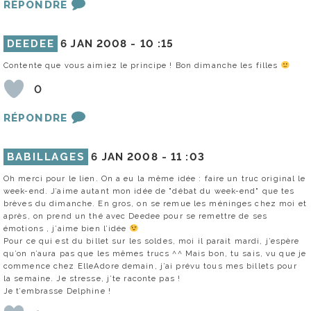
RÉPONDRE
DEEDEE
6 JAN 2008 -
10 :15
Contente que vous aimiez le principe ! Bon dimanche les filles
0
RÉPONDRE
BABILLAGES
6 JAN 2008 -
11 :03
Oh merci pour le lien. On a eu la même idée : faire un truc original le
week-end. J’aime autant mon idée de "débat du week-end" que tes
brèves du dimanche. En gros, on se remue les méninges chez moi et
après, on prend un thé avec Deedee pour se remettre de ses
émotions , j’aime bien l’idée
Pour ce qui est du billet sur les soldes, moi il parait mardi, j’espère
qu’on n’aura pas que les mêmes trucs ^^ Mais bon, tu sais, vu que je
commence chez ElleAdore demain, j’ai prévu tous mes billets pour
la semaine. Je stresse, j’te raconte pas !
Je t’embrasse Delphine !