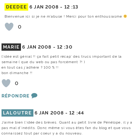
DEEDEE
6 JAN 2008 -
12 :13
Bienvenue ici si je ne m’abuse ! Merci pour ton enthousiasme
0
MARIE
6 JAN 2008 -
12 :30
l’idée est génial !! ça fait petit récap’ des trucs important de la
semaine ( que du web ou pas forcément ?! )
en tout cas j’adhère ? 100 % !!
bon dimanche !!
0
RÉPONDRE
LALOUTRE
6 JAN 2008 -
12 :44
J’aime bien l’idée des brèves. Quant au petit livre de Pénélope, il y a
pas mal d’inédits. Donc même si vous êtes fan du blog et que vous
connaissez tout par coeur y a du nouveau.