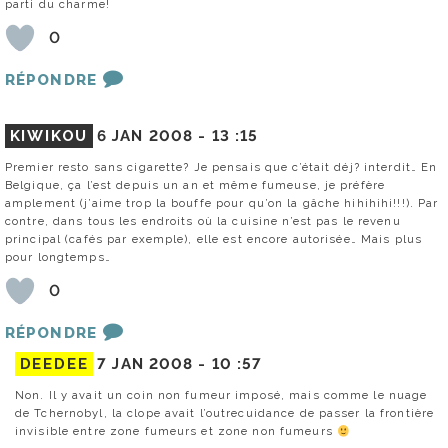
parti du charme!
0
RÉPONDRE
KIWIKOU
6 JAN 2008 -
13 :15
Premier resto sans cigarette? Je pensais que c’était déj? interdit… En
Belgique, ça l’est depuis un an et même fumeuse, je préfère
amplement (j’aime trop la bouffe pour qu’on la gâche hihihihi!!!). Par
contre, dans tous les endroits où la cuisine n’est pas le revenu
principal (cafés par exemple), elle est encore autorisée… Mais plus
pour longtemps…
0
RÉPONDRE
DEEDEE
7 JAN 2008 -
10 :57
Non. Il y avait un coin non fumeur imposé, mais comme le nuage
de Tchernobyl, la clope avait l’outrecuidance de passer la frontière
invisible entre zone fumeurs et zone non fumeurs