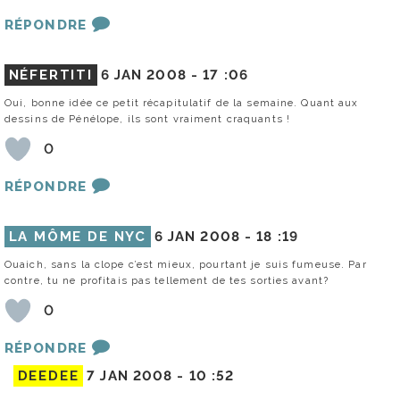
RÉPONDRE
NÉFERTITI
6 JAN 2008 -
17 :06
Oui, bonne idée ce petit récapitulatif de la semaine. Quant aux
dessins de Pénélope, ils sont vraiment craquants !
0
RÉPONDRE
LA MÔME DE NYC
6 JAN 2008 -
18 :19
Ouaich, sans la clope c’est mieux, pourtant je suis fumeuse. Par
contre, tu ne profitais pas tellement de tes sorties avant?
0
RÉPONDRE
DEEDEE
7 JAN 2008 -
10 :52