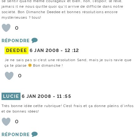
se sentir quand même courageux et bien, non, l’espoir, le rêve,
jamais il ne nous quitte quoi qu’il arrive de difficile dans notre
société. Bon Dimanche Deedee et bonnes résolutions encore
mystèrieuses ? tous!
0
RÉPONDRE
DEEDEE
6 JAN 2008 -
12 :12
Je ne sais pas si c’est une résolution Sand, mais je suis ravie que
ça te plaise
Bon dimanche !
0
LUCIE
6 JAN 2008 -
11 :55
Très bonne idée cette rubrique! C’est frais et ça donne pleins d’infos
et de bonnes idées!
0
RÉPONDRE