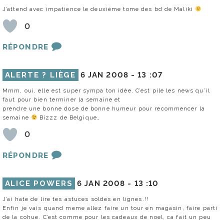
J’attend avec impatience le deuxième tome des bd de Maliki
0
RÉPONDRE
ALERTE ? LIÈGE
6 JAN 2008 -
13 :07
Mmm, oui, elle est super sympa ton idée. C’est pile les news qu’il
faut pour bien terminer la semaine et
prendre une bonne dose de bonne humeur pour recommencer la
semaine
Bizzz de Belgique…
0
RÉPONDRE
ALICE POWERS
6 JAN 2008 -
13 :10
J’ai hate de lire tes astuces soldes en lignes.!!
Enfin je vais quand meme allez faire un tour en magasin, faire parti
de la cohue. C’est comme pour les cadeaux de noel, ca fait un peu