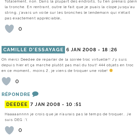
Totalement, non. Dans la plupart des endroits, tu t’en prenais plein
la tronche. En rentrant, outre le fait que je puais la clope jusqu’au
string, j’avais un voile sur les bronches le lendemain qui n’était
pas exactement appréciable…
0
CAMILLE D’ESSAYAGE
6 JAN 2008 -
18 :26
Oh merci Deedee de reparler de la soirée troc virtuelle!! J’y suis
depuis hier et ça marche plutôt pas mal du tout! 444 objets en troc
en ce moment… moins 2, je viens de troquer une robe!
0
RÉPONDRE
DEEDEE
7 JAN 2008 -
10 :51
Haaaaannnn je crois que je n’aurais pas le temps de troquer.. Je
suis DEG :'(
0