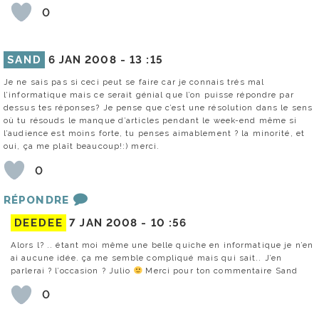
0
SAND
6 JAN 2008 -
13 :15
Je ne sais pas si ceci peut se faire car je connais trés mal
l’informatique mais ce serait génial que l’on puisse répondre par
dessus tes réponses? Je pense que c’est une résolution dans le sens
où tu résouds le manque d’articles pendant le week-end même si
l’audience est moins forte, tu penses aimablement ? la minorité, et
oui, ça me plaît beaucoup!:) merci.
0
RÉPONDRE
DEEDEE
7 JAN 2008 -
10 :56
Alors l? .. étant moi même une belle quiche en informatique je n’en
ai aucune idée. ça me semble compliqué mais qui sait.. J’en
parlerai ? l’occasion ? Julio
Merci pour ton commentaire Sand
0