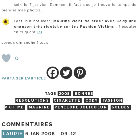
soir, le 7 janvier. Damned, il faut que je trouve le temps de
prendre mes photos…
Last, but not least,
Maurine vient de créer avec Cody une
chanson très rigolote sur les Fashion Victims
: ? écouter
en cliquant
ici
Joyeux dimanche ? tous !
0
PARTAGER L'ARTICLE
TAGS
2008
BONNES
RÉSOLUTIONS
CIGARETTE
CODY
FASHION
VICTIME
MAURINE
PÉNÉLOPE JOLICOEUR
SOLDES
COMMENTAIRES
LAURIE
6 JAN 2008 -
09 :12