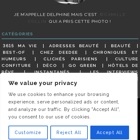
JE M’APPELLE DELPHINE MAIS C’EST
©CAMILLE
COLLIN
QUI A PRIS CETTE PHOTO !
CATÉGORIES
3615 MA VIE
ADRESSES BEAUTÉ
BEAUTÉ
BEST-OF
CHEZ DEEDEE
CHRONIQUES ET
HUMEURS
CLICHÉS PARISIENS
CULTURE
CONFITURE
DÉCO
GO GREEN
HÔTELS DE
RÊVE
INSTANTANÉS
LES INTERVIEWS
PARISIENNES
LIFESTYLE
LOOKS
MATERNITÉ
We value your privacy
MES ADRESSES
MODE
NON CLASSÉ
OLDIES
(BUT GOODIES)
PAR ICI LE MAGOT !
PARIS CITY-
We use cookies to enhance your browsing
GUIDE
PARIS EN PHOTOS
RESTAURANTS
experience, serve personalized ads or content,
REVUE DE PRESSE DÉTAILLÉE, SIOU PLAIT
SALONS
Nous utilisons des cookies pour vous garantir la meilleure
and analyze our traffic. By clicking "Accept All",
DE THÉ
SHOPPING
VIDÉOS
VITE ! UN RESTO
expérience sur notre site. Si vous continuez à utiliser ce
you consent to our use of cookies.
VOYAGES VOYAGES
dernier, nous considérerons que vous acceptez l'utilisation des
cookies.
Customize
Reject All
Accept All
© 2026 DEEDEE | TOUS DROITS RÉSERVÉS. DESIGNED BY
OK