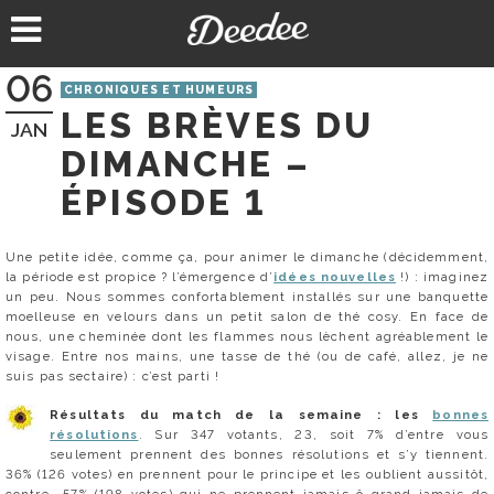
Aller
au
contenu
06
CHRONIQUES ET HUMEURS
LES BRÈVES DU
JAN
DIMANCHE –
ÉPISODE 1
Une petite idée, comme ça, pour animer le dimanche (décidemment,
la période est propice ? l’émergence d’
idées nouvelles
!) : imaginez
un peu. Nous sommes confortablement installés sur une banquette
moelleuse en velours dans un petit salon de thé cosy. En face de
nous, une cheminée dont les flammes nous lèchent agréablement le
visage. Entre nos mains, une tasse de thé (ou de café, allez, je ne
suis pas sectaire) : c’est parti !
Résultats du match de la semaine : les
bonnes
résolutions
. Sur 347 votants, 23, soit 7% d’entre vous
seulement prennent des bonnes résolutions et s’y tiennent.
36% (126 votes) en prennent pour le principe et les oublient aussitôt,
contre… 57% (198 votes) qui ne prennent jamais ô grand jamais de