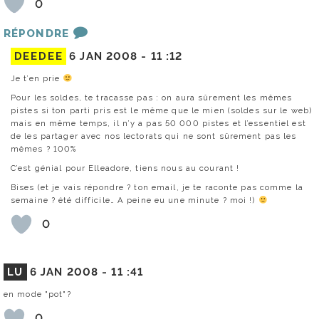
0
RÉPONDRE
DEEDEE
6 JAN 2008 -
11 :12
Je t’en prie
Pour les soldes, te tracasse pas : on aura sûrement les mêmes
pistes si ton parti pris est le même que le mien (soldes sur le web)
mais en même temps, il n’y a pas 50 000 pistes et l’essentiel est
de les partager avec nos lectorats qui ne sont sûrement pas les
mêmes ? 100%
C’est génial pour Elleadore, tiens nous au courant !
Bises (et je vais répondre ? ton email, je te raconte pas comme la
semaine ? été difficile… A peine eu une minute ? moi !)
0
LU
6 JAN 2008 -
11 :41
en mode "pot"?
0