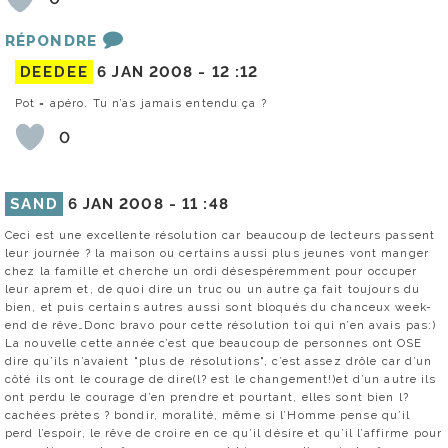
RÉPONDRE
DEEDEE
6 JAN 2008 -
12 :12
Pot = apéro. Tu n’as jamais entendu ça ?
0
SAND
6 JAN 2008 -
11 :48
Ceci est une excellente résolution car beaucoup de lecteurs passent
leur journée ? la maison ou certains aussi plus jeunes vont manger
chez la famille et cherche un ordi désespéremment pour occuper
leur aprem et, de quoi dire un truc ou un autre ça fait toujours du
bien, et puis certains autres aussi sont bloqués du chanceux week-
end de rêve…Donc bravo pour cette résolution toi qui n’en avais pas:)
La nouvelle cette année c’est que beaucoup de personnes ont OSE
dire qu’ils n’avaient "plus de résolutions", c’est assez drôle car d’un
côté ils ont le courage de dire(l? est le changement!)et d’un autre ils
ont perdu le courage d’en prendre et pourtant, elles sont bien l?
cachées prètes ? bondir, moralité, même si l’Homme pense qu’il
perd l’espoir, le rêve de croire en ce qu’il désire et qu’il l’affirme pour