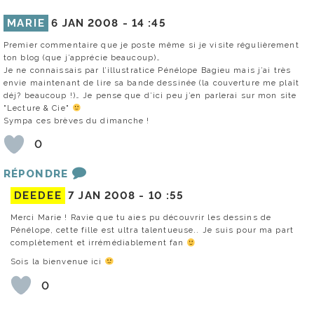
MARIE
6 JAN 2008 -
14 :45
Premier commentaire que je poste même si je visite régulièrement
ton blog (que j’apprécie beaucoup)…
Je ne connaissais par l’illustratice Pénélope Bagieu mais j’ai très
envie maintenant de lire sa bande dessinée (la couverture me plaît
déj? beaucoup !)… Je pense que d’ici peu j’en parlerai sur mon site
"Lecture & Cie"
Sympa ces brèves du dimanche !
0
RÉPONDRE
DEEDEE
7 JAN 2008 -
10 :55
Merci Marie ! Ravie que tu aies pu découvrir les dessins de
Pénélope, cette fille est ultra talentueuse.. Je suis pour ma part
complètement et irrémédiablement fan
Sois la bienvenue ici
0