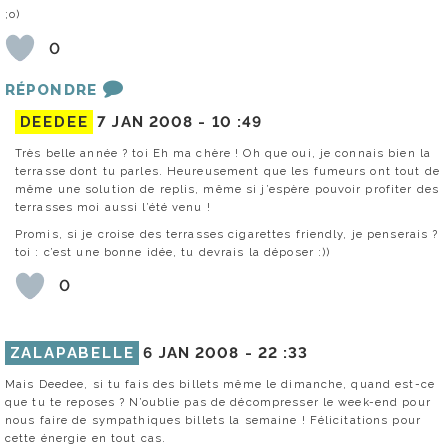
;o)
0
RÉPONDRE
DEEDEE
7 JAN 2008 -
10 :49
Très belle année ? toi Eh ma chère ! Oh que oui, je connais bien la
terrasse dont tu parles. Heureusement que les fumeurs ont tout de
même une solution de replis, même si j’espère pouvoir profiter des
terrasses moi aussi l’été venu !
Promis, si je croise des terrasses cigarettes friendly, je penserais ?
toi : c’est une bonne idée, tu devrais la déposer :))
0
ZALAPABELLE
6 JAN 2008 -
22 :33
Mais Deedee, si tu fais des billets même le dimanche, quand est-ce
que tu te reposes ? N’oublie pas de décompresser le week-end pour
nous faire de sympathiques billets la semaine ! Félicitations pour
cette énergie en tout cas.