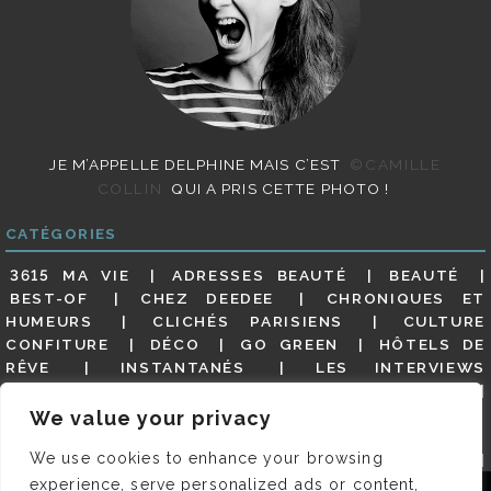
JE M’APPELLE DELPHINE MAIS C’EST
©CAMILLE
COLLIN
QUI A PRIS CETTE PHOTO !
CATÉGORIES
3615 MA VIE
ADRESSES BEAUTÉ
BEAUTÉ
BEST-OF
CHEZ DEEDEE
CHRONIQUES ET
HUMEURS
CLICHÉS PARISIENS
CULTURE
CONFITURE
DÉCO
GO GREEN
HÔTELS DE
RÊVE
INSTANTANÉS
LES INTERVIEWS
PARISIENNES
LIFESTYLE
LOOKS
MATERNITÉ
MES ADRESSES
MODE
NON CLASSÉ
OLDIES
We value your privacy
(BUT GOODIES)
PAR ICI LE MAGOT !
PARIS CITY-
We use cookies to enhance your browsing
GUIDE
PARIS EN PHOTOS
RESTAURANTS
REVUE DE PRESSE DÉTAILLÉE, SIOU PLAIT
SALONS
experience, serve personalized ads or content,