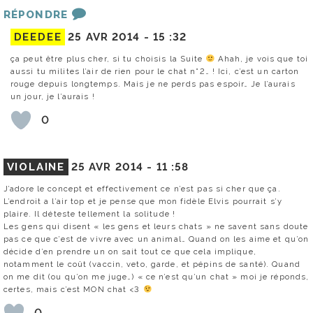
RÉPONDRE
DEEDEE
25 AVR 2014 -
15 :32
ça peut être plus cher, si tu choisis la Suite
Ahah, je vois que toi
aussi tu milites l’air de rien pour le chat n°2… ! Ici, c’est un carton
rouge depuis longtemps. Mais je ne perds pas espoir… Je l’aurais
un jour, je l’aurais !
0
VIOLAINE
25 AVR 2014 -
11 :58
J’adore le concept et effectivement ce n’est pas si cher que ça.
L’endroit a l’air top et je pense que mon fidèle Elvis pourrait s’y
plaire. Il déteste tellement la solitude !
Les gens qui disent « les gens et leurs chats » ne savent sans doute
pas ce que c’est de vivre avec un animal… Quand on les aime et qu’on
décide d’en prendre un on sait tout ce que cela implique,
notamment le coût (vaccin, veto, garde, et pépins de santé). Quand
on me dit (ou qu’on me juge…) « ce n’est qu’un chat » moi je réponds,
certes, mais c’est MON chat <3
0