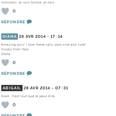
monsieur… je suis tordue, je sais.
0
RÉPONDRE
DIANA
26 AVR 2014 -
17 :14
Amazing pics! I love these cats…sooo nice and cute!
Kisses from Italy
Diana
0
RÉPONDRE
ABIGAIL
28 AVR 2014 -
07 :31
Ouah. C’est tout que je peux dire.
0
RÉPONDRE