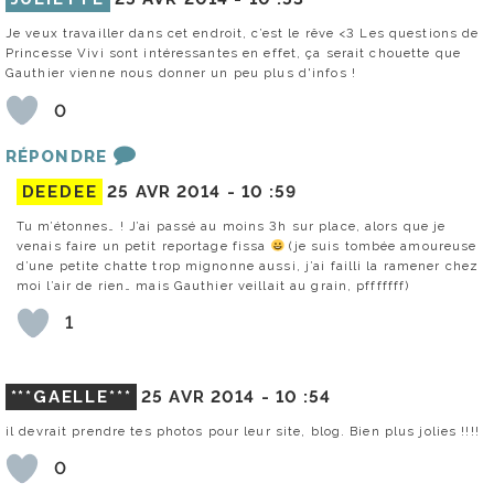
Je veux travailler dans cet endroit, c’est le rêve <3 Les questions de
Princesse Vivi sont intéressantes en effet, ça serait chouette que
Gauthier vienne nous donner un peu plus d'infos !
0
RÉPONDRE
DEEDEE
25 AVR 2014 -
10 :59
Tu m’étonnes… ! J’ai passé au moins 3h sur place, alors que je
venais faire un petit reportage fissa
(je suis tombée amoureuse
d’une petite chatte trop mignonne aussi, j’ai failli la ramener chez
moi l’air de rien… mais Gauthier veillait au grain, pfffffff)
1
***GAELLE***
25 AVR 2014 -
10 :54
il devrait prendre tes photos pour leur site, blog. Bien plus jolies !!!!
0