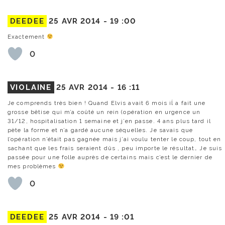
DEEDEE
25 AVR 2014 -
19 :00
Exactement
0
VIOLAINE
25 AVR 2014 -
16 :11
Je comprends très bien ! Quand Elvis avait 6 mois iĺ a fait une
grosse bêtise qui m’a coûté un rein (opération en urgence un
31/12, hospitalisation 1 semaine et j’en passe. 4 ans plus tard il
pète la forme et n’a gardé aucune séquelles. Je savais que
l’opération n’était pas gagnée mais j’ai voulu tenter le coup, tout en
sachant que les frais seraient dûs , peu importe le résultat… Je suis
passée pour une folle auprès de certains mais c’est le dernier de
mes problèmes
0
DEEDEE
25 AVR 2014 -
19 :01