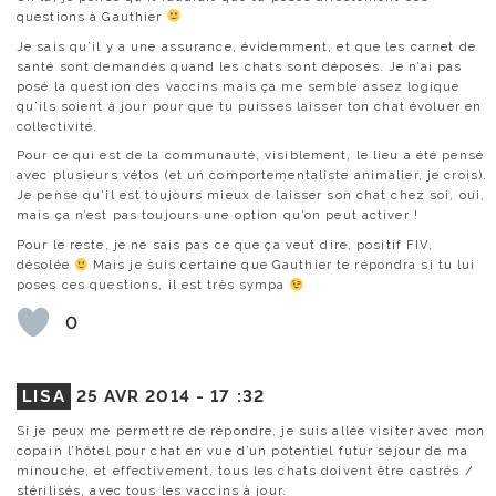
questions à Gauthier
Je sais qu’il y a une assurance, évidemment, et que les carnet de
santé sont demandés quand les chats sont déposés. Je n’ai pas
posé la question des vaccins mais ça me semble assez logique
qu’ils soient à jour pour que tu puisses laisser ton chat évoluer en
collectivité.
Pour ce qui est de la communauté, visiblement, le lieu a été pensé
avec plusieurs vétos (et un comportementaliste animalier, je crois).
Je pense qu’il est toujours mieux de laisser son chat chez soi, oui,
mais ça n’est pas toujours une option qu’on peut activer !
Pour le reste, je ne sais pas ce que ça veut dire, positif FIV,
désolée
Mais je suis certaine que Gauthier te répondra si tu lui
poses ces questions, il est très sympa
0
LISA
25 AVR 2014 -
17 :32
Si je peux me permettre de répondre, je suis allée visiter avec mon
copain l’hôtel pour chat en vue d’un potentiel futur séjour de ma
minouche, et effectivement, tous les chats doivent être castrés /
stérilisés, avec tous les vaccins à jour.