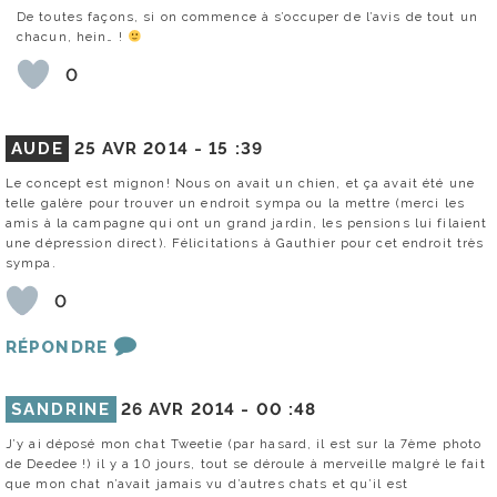
De toutes façons, si on commence à s’occuper de l’avis de tout un
chacun, hein… !
0
AUDE
25 AVR 2014 -
15 :39
Le concept est mignon! Nous on avait un chien, et ça avait été une
telle galère pour trouver un endroit sympa ou la mettre (merci les
amis à la campagne qui ont un grand jardin, les pensions lui filaient
une dépression direct). Félicitations à Gauthier pour cet endroit très
sympa.
0
RÉPONDRE
SANDRINE
26 AVR 2014 -
00 :48
J’y ai déposé mon chat Tweetie (par hasard, il est sur la 7ème photo
de Deedee !) il y a 10 jours, tout se déroule à merveille malgré le fait
que mon chat n’avait jamais vu d’autres chats et qu’il est