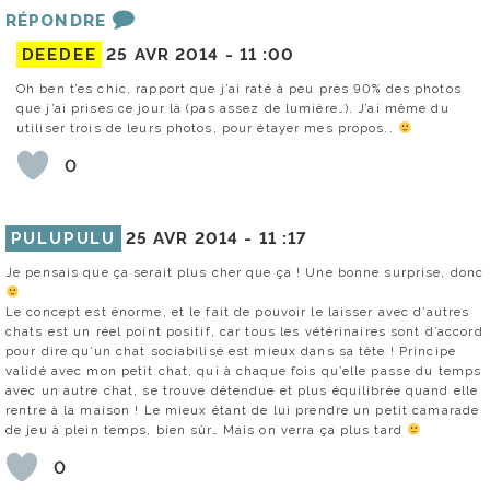
RÉPONDRE
DEEDEE
25 AVR 2014 -
11 :00
Oh ben t’es chic, rapport que j’ai raté à peu près 90% des photos
que j’ai prises ce jour là (pas assez de lumière…). J’ai même du
utiliser trois de leurs photos, pour étayer mes propos..
0
PULUPULU
25 AVR 2014 -
11 :17
Je pensais que ça serait plus cher que ça ! Une bonne surprise, donc
Le concept est énorme, et le fait de pouvoir le laisser avec d’autres
chats est un réel point positif, car tous les vétérinaires sont d’accord
pour dire qu’un chat sociabilisé est mieux dans sa tête ! Principe
validé avec mon petit chat, qui à chaque fois qu’elle passe du temps
avec un autre chat, se trouve détendue et plus équilibrée quand elle
rentre à la maison ! Le mieux étant de lui prendre un petit camarade
de jeu à plein temps, bien sûr… Mais on verra ça plus tard
0