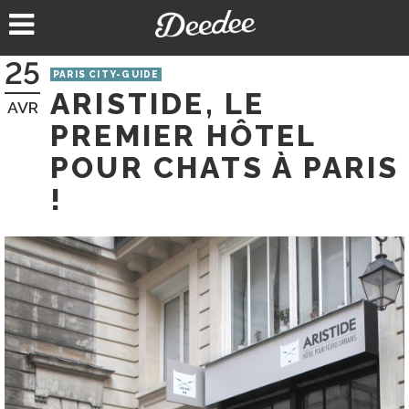
Aller
au
contenu
25
PARIS CITY-GUIDE
ARISTIDE, LE
AVR
PREMIER HÔTEL
POUR CHATS À PARIS
!