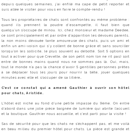
depuis quelques semaines, j’ai enfilé ma cape de petit reporter et
suis allée le visiter pour vous en faire le compte-rendu !
Tous les propriétaires de chats sont confrontés au même problème :
quand ils prennent la poudre d’escampette, il faut bien que
quelqu’un s’occupe de minou. Ici, chez monsieur et madame Deedee,
ce sont principalement et par ordre d’apparition les dévoués parents,
la non moins dévouée tante amoureuse des chats, puis un ami et
enfin un ami-voisin qui s’y collent de bonne grâce et sans sourciller
lorsqu’on les sollicite, le plus souvent au débotté. Soit 5 options en
tout à activer pour que Crevette, de son petit nom (on ne rit pas) soit
entre de bonnes mains quand nous ne sommes pas là. Oui, mais,
tout le monde n’a pas la chance d’avoir 5 gentilles personnes prêtes
à se déplacer tous les jours pour nourrir la bête, jouer quelques
minutes avec elle et s’occuper de sa litière…
C’est ce constat qui a amené Gauthier à ouvrir son hôtel
pour chats, Aristide.
L’hôtel est niché au fond d’une petite impasse du 9ème. On entre
d’abord dans une jolie pièce baignée de lumière qui abrite l’accueil
et la boutique. Gauthier nous accueille, et c’est parti pour la visite !
Sas de sécurité pour que les chats ne s’échappent pas, et me voilà
en beau milieu du premier hôtel pour chats. La pièce est grande et