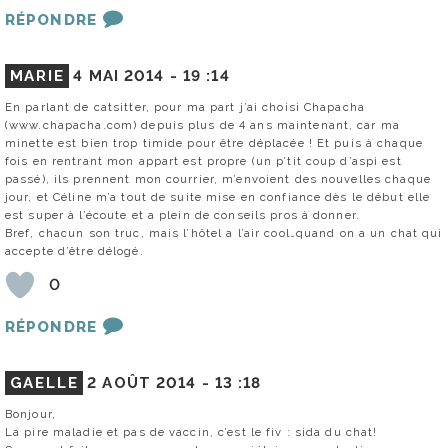
RÉPONDRE
MARIE
4 MAI 2014 -
19 :14
En parlant de catsitter, pour ma part j’ai choisi Chapacha
(www.chapacha.com) depuis plus de 4 ans maintenant, car ma
minette est bien trop timide pour être déplacée ! Et puis à chaque
fois en rentrant mon appart est propre (un p’tit coup d’aspi est
passé), ils prennent mon courrier, m’envoient des nouvelles chaque
jour, et Céline m’a tout de suite mise en confiance dès le début elle
est super à l’écoute et a plein de conseils pros à donner.
Bref, chacun son truc, mais l’hôtel a l’air cool…quand on a un chat qui
accepte d’être délogé.
0
RÉPONDRE
GAELLE
2 AOÛT 2014 -
13 :18
Bonjour,
La pire maladie et pas de vaccin, c’est le fiv : sida du chat!