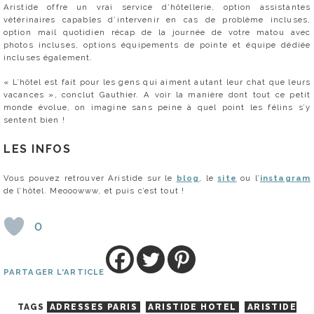
Aristide offre un vrai service d’hôtellerie, option assistantes
vétérinaires capables d’intervenir en cas de problème incluses,
option mail quotidien récap de la journée de votre matou avec
photos incluses, options équipements de pointe et équipe dédiée
incluses également.
« L’hôtel est fait pour les gens qui aiment autant leur chat que leurs
vacances », conclut Gauthier. A voir la manière dont tout ce petit
monde évolue, on imagine sans peine à quel point les félins s’y
sentent bien !
LES INFOS
Vous pouvez retrouver Aristide sur le
blog
, le
site
ou l’
instagram
de l’hôtel. Meooowww, et puis c’est tout !
0
PARTAGER L'ARTICLE
TAGS
ADRESSES PARIS
ARISTIDE HOTEL
ARISTIDE