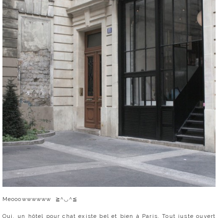
Meooowwwwww ≧^◡^≦
Oui, un hôtel pour chat existe bel et bien à Paris.
Tout juste ouvert