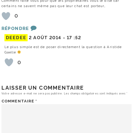
Comment faite vous pour que les propriétaires vous le dise car
certains ne savent même pas que leur chat est porteur…
0
RÉPONDRE
DEEDEE
2 AOÛT 2014 -
17 :52
Le plus simple est de poser directement la question à Aristide
Gaelle
0
LAISSER UN COMMENTAIRE
Votre adresse e-mail ne sera pas publiée.
Les champs obligatoires sont indiqués avec
*
COMMENTAIRE
*