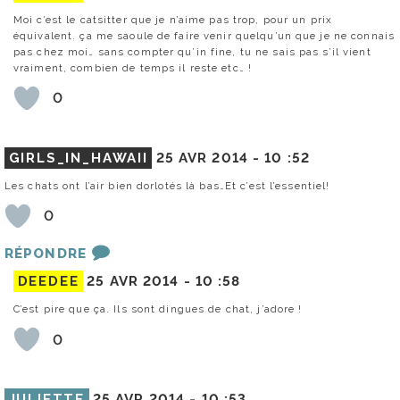
Moi c’est le catsitter que je n’aime pas trop, pour un prix
équivalent. ça me saoule de faire venir quelqu’un que je ne connais
pas chez moi… sans compter qu’in fine, tu ne sais pas s’il vient
vraiment, combien de temps il reste etc… !
0
GIRLS_IN_HAWAII
25 AVR 2014 -
10 :52
Les chats ont l’air bien dorlotés là bas…Et c’est l’essentiel!
0
RÉPONDRE
DEEDEE
25 AVR 2014 -
10 :58
C’est pire que ça. Ils sont dingues de chat, j’adore !
0
JULIETTE
25 AVR 2014 -
10 :53