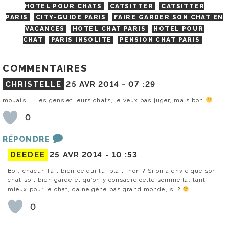
HOTEL POUR CHATS
CATSITTER
CATSITTER
PARIS
CITY-GUIDE PARIS
FAIRE GARDER SON CHAT EN
VACANCES
HOTEL CHAT PARIS
HOTEL POUR
CHAT
PARIS INSOLITE
PENSION CHAT PARIS
COMMENTAIRES
CHRISTELLE
25 AVR 2014 -
07 :29
mouais……… les gens et leurs chats, je veux pas juger, mais bon
0
RÉPONDRE
DEEDEE
25 AVR 2014 -
10 :53
Bof, chacun fait bien ce qui lui plait, non ? Si on a envie que son
chat soit bien gardé et qu’on y consacre cette somme là, tant
mieux pour le chat, ça ne gène pas grand monde, si ?
0