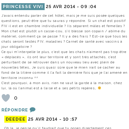
PRINCESSE VIVI
25 AVR 2014 -
09 :04
J’avais entendu parler de cet hôtel, mais je me suis posée quelques
questions, peut-être que tu sauras y répondre. Si un chat est positif
FIV il est en chambre individuelle ? Ils séparent mâles et femelles ?
Mon chat est plutôt un casse-cou, s’il blesse son copain / abîme du
matériel, comment ça se passe ? Il y a des frais ? Est-ce que tous les
chats seront testés FIV, maladies ? Carnet de santé avec vaccins à
jour obligatoire ?
Ce qui m’interpelle le plus, c’est que les chats n’aiment pas trop être
« déplacés », ils ont leur territoire et y sont très attachés, c’est
perturbant de se retrouver dans un nouveau lieu avec plein de
nouvelles têtes… Je suis quasi sûre que le mien irait se cacher au
fond de la litière comme il l’a fait la dernière fois que je l’ai amené en
territoire inconnu ^^
C’est pourquoi, à mon avis, rien ne vaut la garde à la maison, chez
lui, là où l’animal est à l’aise et a ses petits repères…
0
RÉPONDRE
DEEDEE
25 AVR 2014 -
10 :57
Oh la, je pense qu’il faudrait que tu poses directement ces