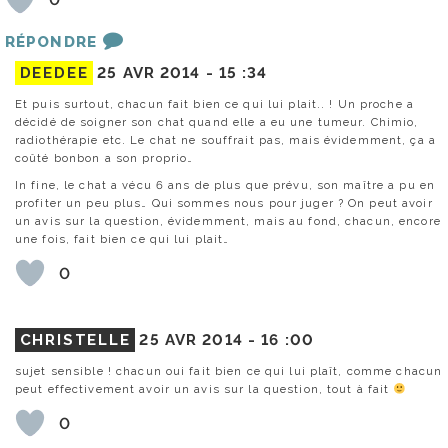
RÉPONDRE
DEEDEE
25 AVR 2014 -
15 :34
Et puis surtout, chacun fait bien ce qui lui plait.. ! Un proche a
décidé de soigner son chat quand elle a eu une tumeur. Chimio,
radiothérapie etc. Le chat ne souffrait pas, mais évidemment, ça a
coûté bonbon a son proprio…
In fine, le chat a vécu 6 ans de plus que prévu, son maître a pu en
profiter un peu plus… Qui sommes nous pour juger ? On peut avoir
un avis sur la question, évidemment, mais au fond, chacun, encore
une fois, fait bien ce qui lui plait…
0
CHRISTELLE
25 AVR 2014 -
16 :00
sujet sensible ! chacun oui fait bien ce qui lui plaît, comme chacun
peut effectivement avoir un avis sur la question, tout à fait
0