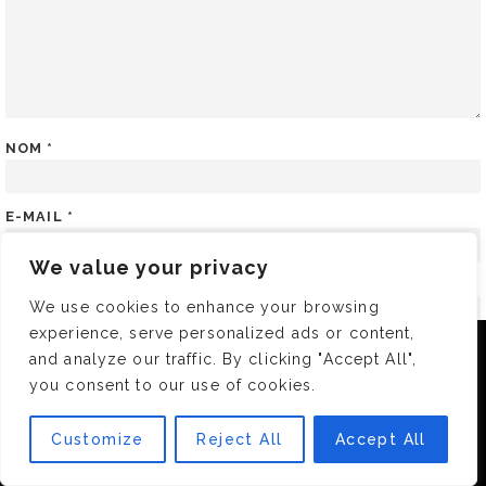
NOM
*
E-MAIL
*
We value your privacy
SITE WEB
We use cookies to enhance your browsing
experience, serve personalized ads or content,
Nous utilisons des cookies pour vous garantir la meilleure
ENREGISTRER MON NOM, MON E-MAIL ET MON SITE DANS
and analyze our traffic. By clicking "Accept All",
expérience sur notre site. Si vous continuez à utiliser ce
LE NAVIGATEUR POUR MON PROCHAIN COMMENTAIRE.
you consent to our use of cookies.
dernier, nous considérerons que vous acceptez l'utilisation des
cookies.
Customize
Reject All
Accept All
OK
A PROPOS