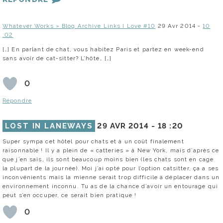
Whatever Works » Blog Archive Links I Love #10
29 Avr 2014 -
10
:02
[…] En parlant de chat, vous habitez Paris et partez en week-end
sans avoir de cat-sitter? L’hôte… […]
0
Répondre
LOST IN LANEWAYS
29 AVR 2014 -
18 :20
Super sympa cet hôtel pour chats et à un coût finalement
raisonnable ! Il y a plein de « catteries » à New York, mais d’après ce
que j’en sais, ils sont beaucoup moins bien (les chats sont en cage
la plupart de la journée). Moi j’ai opté pour l’option catsitter, ça a ses
inconvénients mais la mienne serait trop difficile à déplacer dans un
environnement inconnu. Tu as de la chance d’avoir un entourage qui
peut s’en occuper, ce serait bien pratique !
0