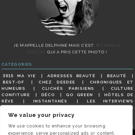
JE M’APPELLE DELPHINE MAIS C’EST
©CAMILLE
COLLIN
QUI A PRIS CETTE PHOTO !
CATÉGORIES
3615 MA VIE
ADRESSES BEAUTÉ
BEAUTÉ
BEST-OF
CHEZ DEEDEE
CHRONIQUES ET
HUMEURS
CLICHÉS PARISIENS
CULTURE
CONFITURE
DÉCO
GO GREEN
HÔTELS DE
RÊVE
INSTANTANÉS
LES INTERVIEWS
PARISIENNES
LIFESTYLE
LOOKS
MATERNITÉ
MES ADRESSES
MODE
NON CLASSÉ
OLDIES
We value your privacy
(BUT GOODIES)
PAR ICI LE MAGOT !
PARIS CITY-
We use cookies to enhance your browsing
GUIDE
PARIS EN PHOTOS
RESTAURANTS
REVUE DE PRESSE DÉTAILLÉE, SIOU PLAIT
SALONS
experience, serve personalized ads or content,