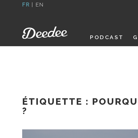
Aller
FR
|
EN
au
contenu
PODCAST
G
ÉTIQUETTE :
POURQUO
?