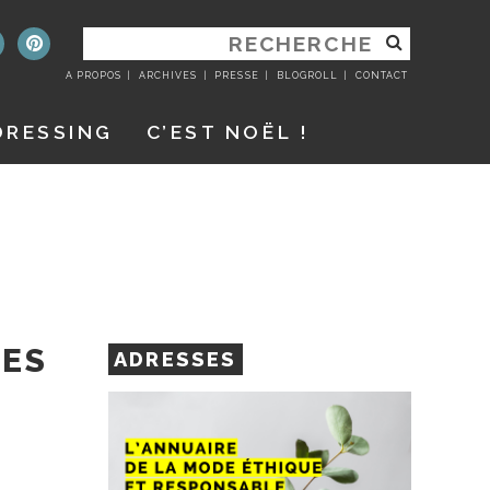
RECHERCHER
:
A PROPOS
ARCHIVES
PRESSE
BLOGROLL
CONTACT
DRESSING
C’EST NOËL !
VES
ADRESSES