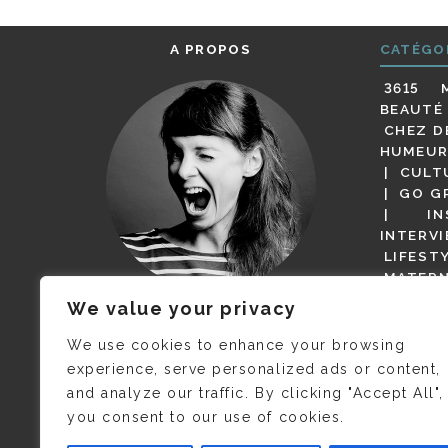
A PROPOS
CATÉGO
3615 
BEAUTÉ
CHEZ D
HUMEUR
CULT
GO G
IN
INTERV
LIFEST
MATERN
MODE
We value your privacy
(BUT G
JE M’APPELLE DELPHINE MAIS
MAGOT 
C’EST
©CAMILLE COLLIN
QUI A
We use cookies to enhance your browsing
PARI
PRIS CETTE PHOTO !
experience, serve personalized ads or content,
RESTA
and analyze our traffic. By clicking "Accept All",
PRESSE 
you consent to our use of cookies.
SALONS
VIDÉOS