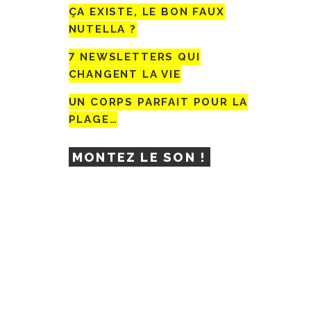
ÇA EXISTE, LE BON FAUX
NUTELLA ?
7 NEWSLETTERS QUI
CHANGENT LA VIE
UN CORPS PARFAIT POUR LA
PLAGE…
MONTEZ LE SON !