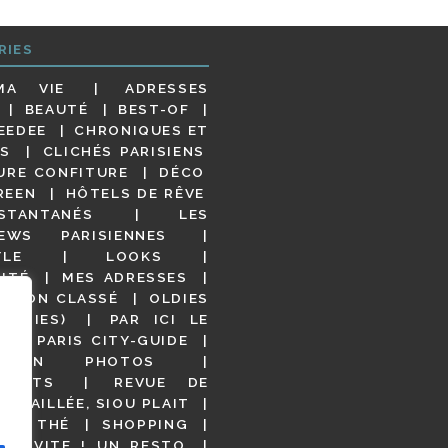
RIES
MA VIE
ADRESSES
BEAUTÉ
BEST-OF
EEDEE
CHRONIQUES ET
S
CLICHÉS PARISIENS
URE CONFITURE
DÉCO
REEN
HÔTELS DE RÊVE
STANTANÉS
LES
IEWS PARISIENNES
YLE
LOOKS
ITÉ
MES ADRESSES
NON CLASSÉ
OLDIES
OODIES)
PAR ICI LE
!
PARIS CITY-GUIDE
S EN PHOTOS
URANTS
REVUE DE
DÉTAILLÉE, SIOU PLAIT
 DE THÉ
SHOPPING
VITE ! UN RESTO