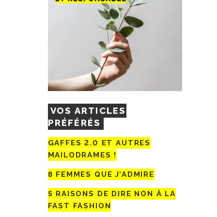
VOS ARTICLES
PRÉFÉRÉS
GAFFES 2.0 ET AUTRES
MAILODRAMES !
8 FEMMES QUE J’ADMIRE
5 RAISONS DE DIRE NON À LA
FAST FASHION