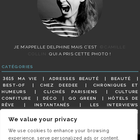
JE M’APPELLE DELPHINE MAIS C’EST
©CAMILLE
COLLIN
QUI A PRIS CETTE PHOTO !
CATÉGORIES
3615 MA VIE
ADRESSES BEAUTÉ
BEAUTÉ
BEST-OF
CHEZ DEEDEE
CHRONIQUES ET
HUMEURS
CLICHÉS PARISIENS
CULTURE
CONFITURE
DÉCO
GO GREEN
HÔTELS DE
RÊVE
INSTANTANÉS
LES INTERVIEWS
PARISIENNES
LIFESTYLE
LOOKS
MATERNITÉ
MES ADRESSES
MODE
NON CLASSÉ
OLDIES
We value your privacy
(BUT GOODIES)
PAR ICI LE MAGOT !
PARIS CITY-
We use cookies to enhance your browsing
GUIDE
PARIS EN PHOTOS
RESTAURANTS
REVUE DE PRESSE DÉTAILLÉE, SIOU PLAIT
SALONS
experience, serve personalized ads or content,