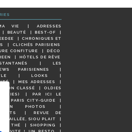
RIES
MA VIE
ADRESSES
BEAUTÉ
BEST-OF
EEDEE
CHRONIQUES ET
S
CLICHÉS PARISIENS
URE CONFITURE
DÉCO
REEN
HÔTELS DE RÊVE
STANTANÉS
LES
IEWS PARISIENNES
YLE
LOOKS
ITÉ
MES ADRESSES
NON CLASSÉ
OLDIES
OODIES)
PAR ICI LE
!
PARIS CITY-GUIDE
S EN PHOTOS
URANTS
REVUE DE
DÉTAILLÉE, SIOU PLAIT
 DE THÉ
SHOPPING
VITE ! UN RESTO