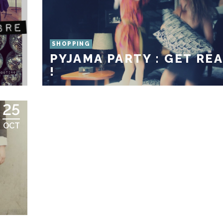
SHOPPING
PYJAMA PARTY : GET RE
!
25
OCT