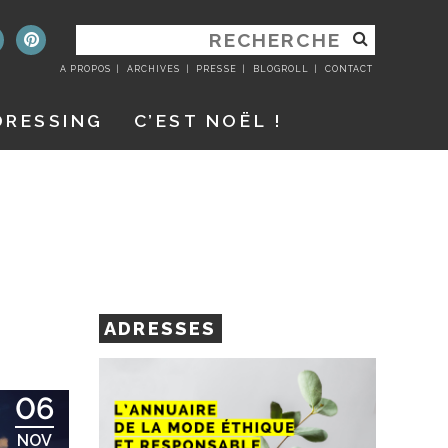
RECHERCHER
:
A PROPOS
ARCHIVES
PRESSE
BLOGROLL
CONTACT
DRESSING
C’EST NOËL !
ADRESSES
06
NOV