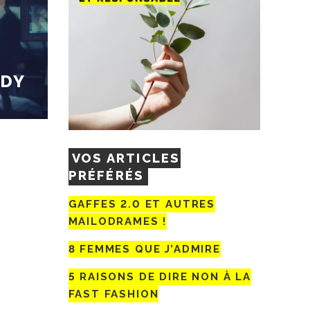
ADY
VOS ARTICLES
PRÉFÉRÉS
GAFFES 2.0 ET AUTRES
MAILODRAMES !
8 FEMMES QUE J’ADMIRE
5 RAISONS DE DIRE NON À LA
FAST FASHION