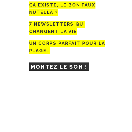
ÇA EXISTE, LE BON FAUX
NUTELLA ?
7 NEWSLETTERS QUI
CHANGENT LA VIE
UN CORPS PARFAIT POUR LA
PLAGE…
MONTEZ LE SON !