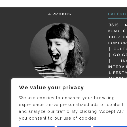
A PROPOS
CATÉGO
3615 
BEAUTÉ
CHEZ D
HUMEUR
CULT
GO G
IN
INTERV
LIFEST
MATERN
MODE
We value your privacy
(BUT G
JE M’APPELLE DELPHINE MAIS
MAGOT 
C’EST
©CAMILLE COLLIN
QUI A
We use cookies to enhance your browsing
PARI
PRIS CETTE PHOTO !
experience, serve personalized ads or content,
RESTA
and analyze our traffic. By clicking "Accept All",
PRESSE 
you consent to our use of cookies.
SALONS
VIDÉOS