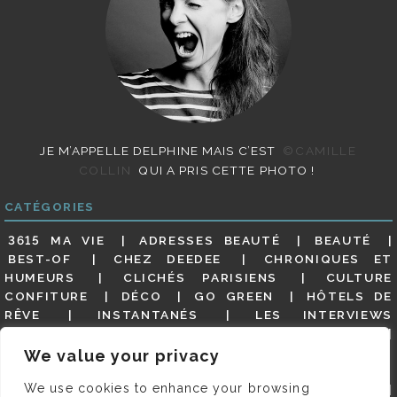
JE M’APPELLE DELPHINE MAIS C’EST
©CAMILLE
COLLIN
QUI A PRIS CETTE PHOTO !
CATÉGORIES
3615 MA VIE
ADRESSES BEAUTÉ
BEAUTÉ
BEST-OF
CHEZ DEEDEE
CHRONIQUES ET
HUMEURS
CLICHÉS PARISIENS
CULTURE
CONFITURE
DÉCO
GO GREEN
HÔTELS DE
RÊVE
INSTANTANÉS
LES INTERVIEWS
PARISIENNES
LIFESTYLE
LOOKS
MATERNITÉ
MES ADRESSES
MODE
NON CLASSÉ
OLDIES
We value your privacy
(BUT GOODIES)
PAR ICI LE MAGOT !
PARIS CITY-
We use cookies to enhance your browsing
GUIDE
PARIS EN PHOTOS
RESTAURANTS