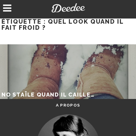
Aller
au
contenu
ÉTIQUETTE :
QUEL LOOK QUAND IL
FAIT FROID ?
NO STAÏLE QUAND IL CAILLE…
A PROPOS