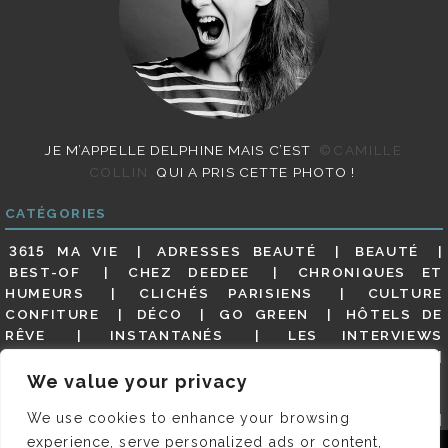
JE M’APPELLE DELPHINE MAIS C’EST
©CAMILLE
COLLIN
QUI A PRIS CETTE PHOTO !
CATÉGORIES
3615 MA VIE
ADRESSES BEAUTÉ
BEAUTÉ
BEST-OF
CHEZ DEEDEE
CHRONIQUES ET
HUMEURS
CLICHÉS PARISIENS
CULTURE
CONFITURE
DÉCO
GO GREEN
HÔTELS DE
RÊVE
INSTANTANÉS
LES INTERVIEWS
PARISIENNES
LIFESTYLE
LOOKS
MATERNITÉ
MES ADRESSES
MODE
NON CLASSÉ
OLDIES
We value your privacy
(BUT GOODIES)
PAR ICI LE MAGOT !
PARIS CITY-
We use cookies to enhance your browsing
GUIDE
PARIS EN PHOTOS
RESTAURANTS
REVUE DE PRESSE DÉTAILLÉE, SIOU PLAIT
SALONS
experience, serve personalized ads or content,