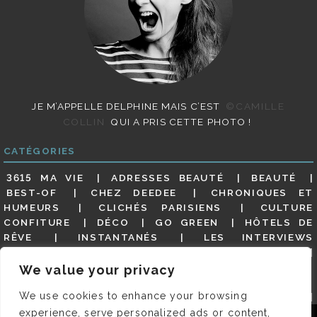
JE M’APPELLE DELPHINE MAIS C’EST
©CAMILLE
COLLIN
QUI A PRIS CETTE PHOTO !
CATÉGORIES
3615 MA VIE
ADRESSES BEAUTÉ
BEAUTÉ
BEST-OF
CHEZ DEEDEE
CHRONIQUES ET
HUMEURS
CLICHÉS PARISIENS
CULTURE
CONFITURE
DÉCO
GO GREEN
HÔTELS DE
RÊVE
INSTANTANÉS
LES INTERVIEWS
PARISIENNES
LIFESTYLE
LOOKS
MATERNITÉ
MES ADRESSES
MODE
NON CLASSÉ
OLDIES
We value your privacy
(BUT GOODIES)
PAR ICI LE MAGOT !
PARIS CITY-
We use cookies to enhance your browsing
GUIDE
PARIS EN PHOTOS
RESTAURANTS
REVUE DE PRESSE DÉTAILLÉE, SIOU PLAIT
SALONS
experience, serve personalized ads or content,