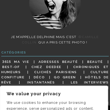
JE M’APPELLE DELPHINE MAIS C’EST
©CAMILLE
COLLIN
QUI A PRIS CETTE PHOTO !
CATÉGORIES
3615 MA VIE
ADRESSES BEAUTÉ
BEAUTÉ
BEST-OF
CHEZ DEEDEE
CHRONIQUES ET
HUMEURS
CLICHÉS PARISIENS
CULTURE
CONFITURE
DÉCO
GO GREEN
HÔTELS DE
RÊVE
INSTANTANÉS
LES INTERVIEWS
PARISIENNES
LIFESTYLE
LOOKS
MATERNITÉ
MES ADRESSES
MODE
NON CLASSÉ
OLDIES
We value your privacy
(BUT GOODIES)
PAR ICI LE MAGOT !
PARIS CITY-
We use cookies to enhance your browsing
GUIDE
PARIS EN PHOTOS
RESTAURANTS
REVUE DE PRESSE DÉTAILLÉE, SIOU PLAIT
SALONS
experience, serve personalized ads or content,