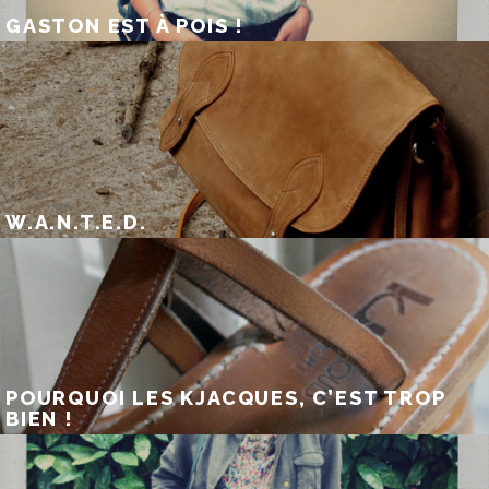
GASTON EST À POIS !
W.A.N.T.E.D.
POURQUOI LES KJACQUES, C’EST TROP
BIEN !