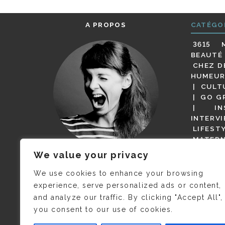
A PROPOS
CATÉGO
3615 
BEAUTÉ
CHEZ D
HUMEUR
CULT
GO G
IN
INTERV
LIFEST
MATERN
MODE
We value your privacy
(BUT G
JE M’APPELLE DELPHINE MAIS
MAGOT 
C’EST
©CAMILLE COLLIN
QUI A
We use cookies to enhance your browsing
PARI
PRIS CETTE PHOTO !
experience, serve personalized ads or content,
RESTA
and analyze our traffic. By clicking "Accept All",
PRESSE 
you consent to our use of cookies.
SALONS
VIDÉOS