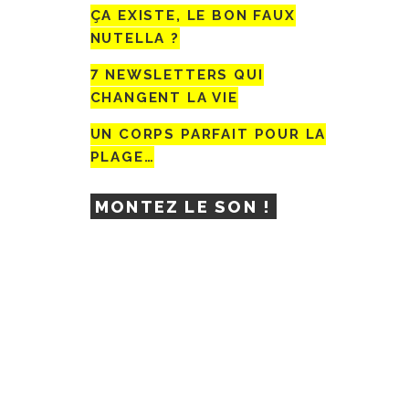
ÇA EXISTE, LE BON FAUX
NUTELLA ?
7 NEWSLETTERS QUI
CHANGENT LA VIE
UN CORPS PARFAIT POUR LA
PLAGE…
MONTEZ LE SON !