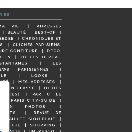
RIES
MA VIE
ADRESSES
BEAUTÉ
BEST-OF
EEDEE
CHRONIQUES ET
S
CLICHÉS PARISIENS
URE CONFITURE
DÉCO
REEN
HÔTELS DE RÊVE
STANTANÉS
LES
IEWS PARISIENNES
YLE
LOOKS
ITÉ
MES ADRESSES
NON CLASSÉ
OLDIES
OODIES)
PAR ICI LE
!
PARIS CITY-GUIDE
S EN PHOTOS
URANTS
REVUE DE
DÉTAILLÉE, SIOU PLAIT
 DE THÉ
SHOPPING
VITE ! UN RESTO