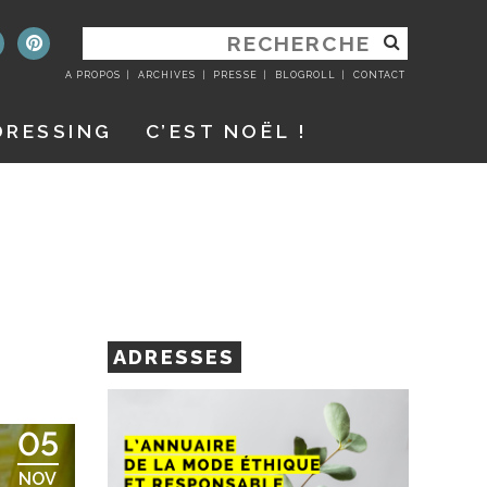
RECHERCHER
:
A PROPOS
ARCHIVES
PRESSE
BLOGROLL
CONTACT
DRESSING
C’EST NOËL !
ADRESSES
05
NOV