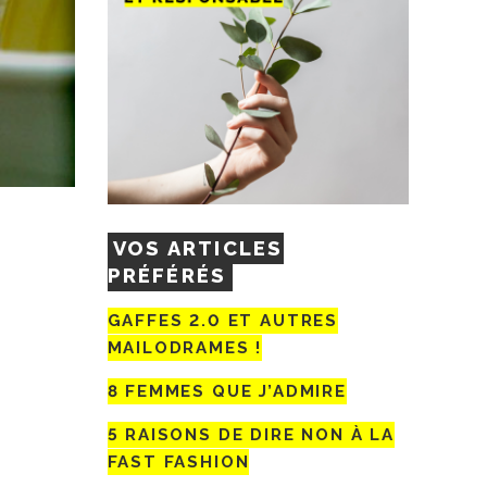
VOS ARTICLES
PRÉFÉRÉS
GAFFES 2.0 ET AUTRES
MAILODRAMES !
8 FEMMES QUE J’ADMIRE
5 RAISONS DE DIRE NON À LA
FAST FASHION