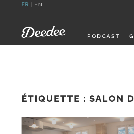
Aller
FR
|
EN
au
contenu
PODCAST
G
ÉTIQUETTE :
SALON D