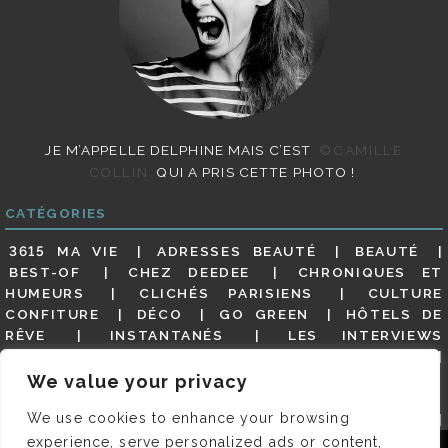
JE M’APPELLE DELPHINE MAIS C’EST
©CAMILLE
COLLIN
QUI A PRIS CETTE PHOTO !
CATÉGORIES
3615 MA VIE
ADRESSES BEAUTÉ
BEAUTÉ
BEST-OF
CHEZ DEEDEE
CHRONIQUES ET
HUMEURS
CLICHÉS PARISIENS
CULTURE
CONFITURE
DÉCO
GO GREEN
HÔTELS DE
RÊVE
INSTANTANÉS
LES INTERVIEWS
PARISIENNES
LIFESTYLE
LOOKS
MATERNITÉ
MES ADRESSES
MODE
NON CLASSÉ
OLDIES
We value your privacy
(BUT GOODIES)
PAR ICI LE MAGOT !
PARIS CITY-
We use cookies to enhance your browsing
GUIDE
PARIS EN PHOTOS
RESTAURANTS
REVUE DE PRESSE DÉTAILLÉE, SIOU PLAIT
SALONS
experience, serve personalized ads or content,