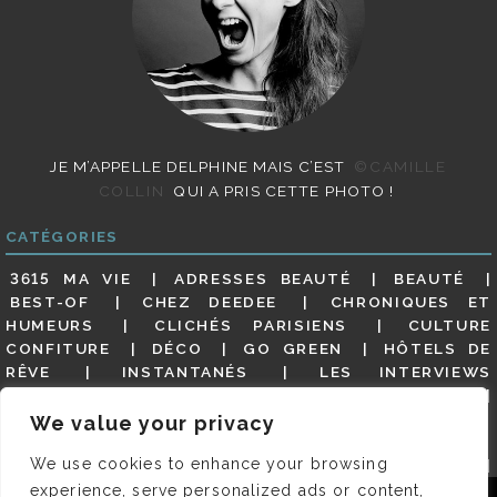
JE M’APPELLE DELPHINE MAIS C’EST
©CAMILLE
COLLIN
QUI A PRIS CETTE PHOTO !
CATÉGORIES
3615 MA VIE
ADRESSES BEAUTÉ
BEAUTÉ
BEST-OF
CHEZ DEEDEE
CHRONIQUES ET
HUMEURS
CLICHÉS PARISIENS
CULTURE
CONFITURE
DÉCO
GO GREEN
HÔTELS DE
RÊVE
INSTANTANÉS
LES INTERVIEWS
PARISIENNES
LIFESTYLE
LOOKS
MATERNITÉ
MES ADRESSES
MODE
NON CLASSÉ
OLDIES
We value your privacy
(BUT GOODIES)
PAR ICI LE MAGOT !
PARIS CITY-
We use cookies to enhance your browsing
GUIDE
PARIS EN PHOTOS
RESTAURANTS
REVUE DE PRESSE DÉTAILLÉE, SIOU PLAIT
SALONS
experience, serve personalized ads or content,