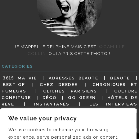
JE M’APPELLE DELPHINE MAIS C’EST
©CAMILLE
COLLIN
QUI A PRIS CETTE PHOTO !
CATÉGORIES
3615 MA VIE
ADRESSES BEAUTÉ
BEAUTÉ
BEST-OF
CHEZ DEEDEE
CHRONIQUES ET
HUMEURS
CLICHÉS PARISIENS
CULTURE
CONFITURE
DÉCO
GO GREEN
HÔTELS DE
RÊVE
INSTANTANÉS
LES INTERVIEWS
PARISIENNES
LIFESTYLE
LOOKS
MATERNITÉ
MES ADRESSES
MODE
NON CLASSÉ
OLDIES
We value your privacy
(BUT GOODIES)
PAR ICI LE MAGOT !
PARIS CITY-
We use cookies to enhance your browsing
GUIDE
PARIS EN PHOTOS
RESTAURANTS
REVUE DE PRESSE DÉTAILLÉE, SIOU PLAIT
SALONS
experience, serve personalized ads or content,