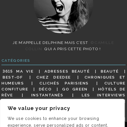
JE M’APPELLE DELPHINE MAIS C’EST
©CAMILLE
COLLIN
QUI A PRIS CETTE PHOTO !
CATÉGORIES
3615 MA VIE
ADRESSES BEAUTÉ
BEAUTÉ
BEST-OF
CHEZ DEEDEE
CHRONIQUES ET
HUMEURS
CLICHÉS PARISIENS
CULTURE
CONFITURE
DÉCO
GO GREEN
HÔTELS DE
RÊVE
INSTANTANÉS
LES INTERVIEWS
PARISIENNES
LIFESTYLE
LOOKS
MATERNITÉ
MES ADRESSES
MODE
NON CLASSÉ
OLDIES
We value your privacy
(BUT GOODIES)
PAR ICI LE MAGOT !
PARIS CITY-
We use cookies to enhance your browsing
GUIDE
PARIS EN PHOTOS
RESTAURANTS
REVUE DE PRESSE DÉTAILLÉE, SIOU PLAIT
SALONS
experience, serve personalized ads or content,