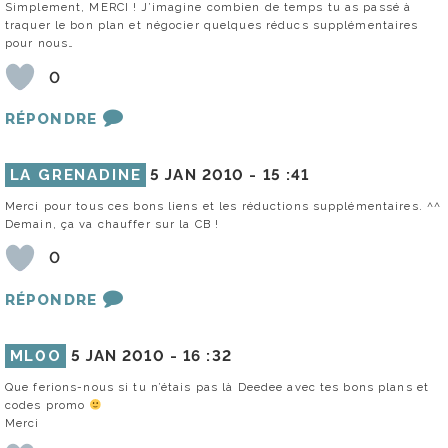
Simplement, MERCI ! J’imagine combien de temps tu as passé à
traquer le bon plan et négocier quelques réducs supplémentaires
pour nous…
0
RÉPONDRE
LA GRENADINE
5 JAN 2010 -
15 :41
Merci pour tous ces bons liens et les réductions supplémentaires. ^^
Demain, ça va chauffer sur la CB !
0
RÉPONDRE
ML0O
5 JAN 2010 -
16 :32
Que ferions-nous si tu n’étais pas là Deedee avec tes bons plans et
codes promo
Merci