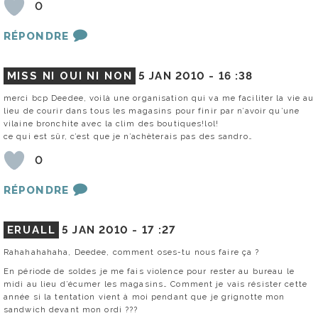
0
RÉPONDRE
MISS NI OUI NI NON
5 JAN 2010 -
16 :38
merci bcp Deedee, voilà une organisation qui va me faciliter la vie au
lieu de courir dans tous les magasins pour finir par n’avoir qu’une
vilaine bronchite avec la clim des boutiques!lol!
ce qui est sûr, c’est que je n’achèterais pas des sandro…
0
RÉPONDRE
ERUALL
5 JAN 2010 -
17 :27
Rahahahahaha, Deedee, comment oses-tu nous faire ça ?
En période de soldes je me fais violence pour rester au bureau le
midi au lieu d’écumer les magasins… Comment je vais résister cette
année si la tentation vient à moi pendant que je grignotte mon
sandwich devant mon ordi ???