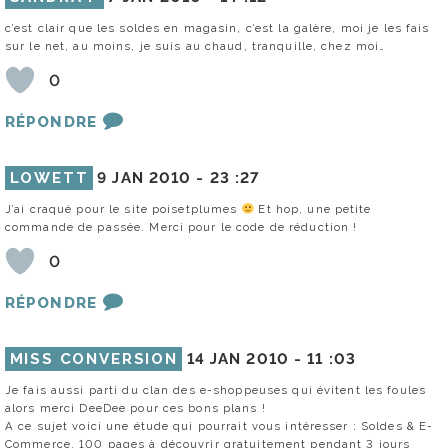
c’est clair que les soldes en magasin, c’est la galère, moi je les fais
sur le net, au moins, je suis au chaud, tranquille, chez moi…
0
RÉPONDRE
LOWETT
9 JAN 2010 -
23 :27
J’ai craqué pour le site poisetplumes
Et hop, une petite
commande de passée. Merci pour le code de réduction !
0
RÉPONDRE
MISS CONVERSION
14 JAN 2010 -
11 :03
Je fais aussi parti du clan des e-shoppeuses qui évitent les foules
alors merci DeeDee pour ces bons plans !
A ce sujet voici une étude qui pourrait vous intéresser : Soldes & E-
Commerce, 100 pages à découvrir gratuitement pendant 3 jours