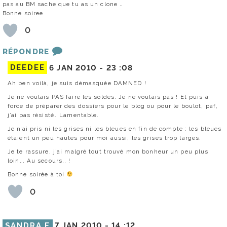
pas au BM sache que tu as un clone …
Bonne soiree
0
RÉPONDRE
DEEDEE
6 JAN 2010 -
23 :08
Ah ben voilà, je suis démasquée DAMNED !
Je ne voulais PAS faire les soldes. Je ne voulais pas ! Et puis à
force de préparer des dossiers pour le blog ou pour le boulot, paf,
j’ai pas résisté… Lamentable.
Je n’ai pris ni les grises ni les bleues en fin de compte : les bleues
étaient un peu hautes pour moi aussi, les grises trop larges.
Je te rassure, j’ai malgré tout trouvé mon bonheur un peu plus
loin…. Au secours.. !
Bonne soirée à toi
0
SANDRA F
7 JAN 2010 -
14 :12