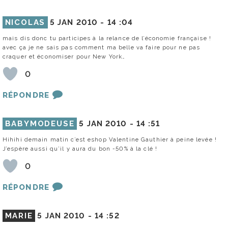
NICOLAS
5 JAN 2010 -
14 :04
mais dis donc tu participes à la relance de l’économie française !
avec ça je ne sais pas comment ma belle va faire pour ne pas
craquer et économiser pour New York…
0
RÉPONDRE
BABYMODEUSE
5 JAN 2010 -
14 :51
Hihihi demain matin c’est eshop Valentine Gauthier à peine levée !
J’espère aussi qu’il y aura du bon -50% à la clé !
0
RÉPONDRE
MARIE
5 JAN 2010 -
14 :52