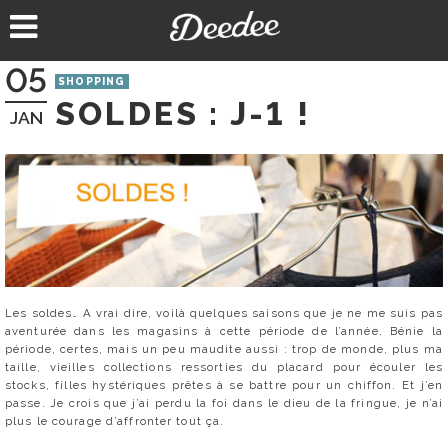
Aller
au
contenu
05
SHOPPING
SOLDES : J-1 !
JAN
Les soldes… A vrai dire, voilà quelques saisons que je ne me suis pas
aventurée dans les magasins à cette période de l’année. Bénie la
période, certes, mais un peu maudite aussi : trop de monde, plus ma
taille, vieilles collections ressorties du placard pour écouler les
stocks, filles hystériques prêtes à se battre pour un chiffon. Et j’en
passe. Je crois que j’ai perdu la foi dans le dieu de la fringue, je n’ai
plus le courage d’affronter tout ça.