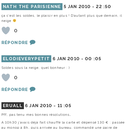
NATH THE PARISIENNE
5 JAN 2010 -
22 :50
ça c’est les soldes, le plaisir en plus ! D’autant plus que demain, il
neige
0
RÉPONDRE
ELODIEVERYPETIT
6 JAN 2010 -
00 :05
Soldes sous la neige, quel bonheur : )
0
RÉPONDRE
ERUALL
6 JAN 2010 -
11 :05
Pff, pas tenu mes bonnes résolutions…
A 10h30 j’avais déjà fait chauffé la carte et dépensé 130 € : passée
au monop à 8h, puis arrivée au bureau, commandé une paire de