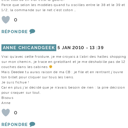
Parce que selon les modèles quand tu oscilles entre le 38 et le 39 et
1/2, la commande sur le net c’est coton …
0
RÉPONDRE
ANNE CHICANDGEEK
5 JAN 2010 -
13 :39
Vrai qu’avec cette froidure, je me croyais à l’abri des haltes shopping
sur mon chemin… je trace en grelottant et je me déshabille pas de 12
couches dans les cabines
Mais Deedee tu auras raison de ma CB : je file et en rentrant j’ouvre
ton billet pour cliquer sur tous les liens.
Je suis fichue !
Car en plus j’ai décidé que je n’avais besoin de rien : la pire décision
pour craquer sur tout.
Bisous
Anne
0
RÉPONDRE