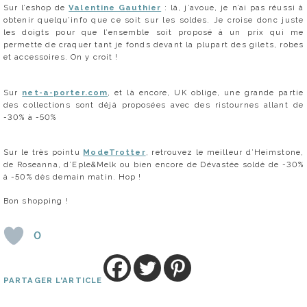
Sur l’eshop de
Valentine Gauthier
: là, j’avoue, je n’ai pas réussi à
obtenir quelqu’info que ce soit sur les soldes. Je croise donc juste
les doigts pour que l’ensemble soit proposé à un prix qui me
permette de craquer tant je fonds devant la plupart des gilets, robes
et accessoires. On y croit !
Sur
net-a-porter.com
, et là encore, UK oblige, une grande partie
des collections sont déjà proposées avec des ristournes allant de
-30% à -50%
Sur le très pointu
ModeTrotter
, retrouvez le meilleur d’Heimstone,
de Roseanna, d’Eple&Melk ou bien encore de Dévastée soldé de -30%
à -50% dès demain matin. Hop !
Bon shopping !
0
PARTAGER L'ARTICLE