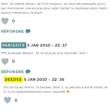
(bon, en même temps, je finis toujours, au bout de quelques jours,
par me trouver une excuse pour aller traîner la boutique…alors merci
quand même pour le plan)
0
RÉPONDRE
PARIGOTE
5 JAN 2010 -
22 :17
Pfft je bosse demain… Et ne plus je suis fauchée… Snif !
0
RÉPONDRE
DEEDEE
5 JAN 2010 -
22 :36
Dis toi qu’au moins, tu bosses, donc 1. tu penses à autre chose, et
2. tu es potentiellement moins fauchée
0