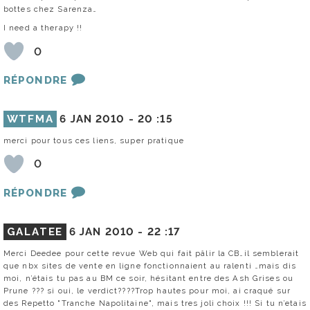
bottes chez Sarenza…
I need a therapy !!
0
RÉPONDRE
WTFMA
6 JAN 2010 -
20 :15
merci pour tous ces liens, super pratique
0
RÉPONDRE
GALATEE
6 JAN 2010 -
22 :17
Merci Deedee pour cette revue Web qui fait pâlir la CB…il semblerait
que nbx sites de vente en ligne fonctionnaient au ralenti …mais dis
moi, n’étais tu pas au BM ce soir, hésitant entre des Ash Grises ou
Prune ??? si oui, le verdict????Trop hautes pour moi, ai craqué sur
des Repetto "Tranche Napolitaine", mais tres joli choix !!! Si tu n’etais