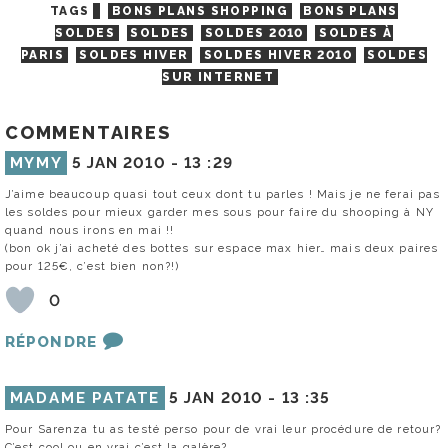
TAGS
BONS PLANS SHOPPING
BONS PLANS
SOLDES
SOLDES
SOLDES 2010
SOLDES À
PARIS
SOLDES HIVER
SOLDES HIVER 2010
SOLDES
SUR INTERNET
COMMENTAIRES
MYMY
5 JAN 2010 -
13 :29
J’aime beaucoup quasi tout ceux dont tu parles ! Mais je ne ferai pas
les soldes pour mieux garder mes sous pour faire du shooping à NY
quand nous irons en mai !!
(bon ok j’ai acheté des bottes sur espace max hier… mais deux paires
pour 125€, c’est bien non?!)
0
RÉPONDRE
MADAME PATATE
5 JAN 2010 -
13 :35
Pour Sarenza tu as testé perso pour de vrai leur procédure de retour?
C’est cool ou en vrai c’est la galère?