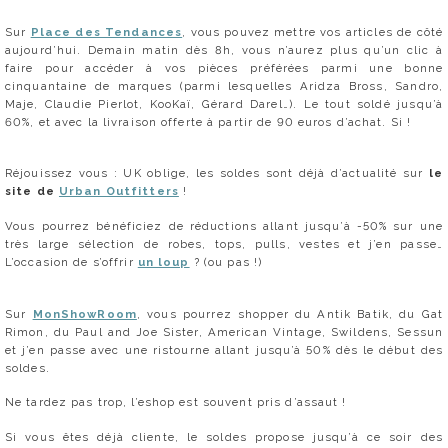
Sur
Place des Tendances
, vous pouvez mettre vos articles de côté
aujourd’hui. Demain matin dès 8h, vous n’aurez plus qu’un clic à
faire pour accéder à vos pièces préférées parmi une bonne
cinquantaine de marques (parmi lesquelles Aridza Bross, Sandro,
Maje, Claudie Pierlot, KooKaï, Gérard Darel…). Le tout soldé jusqu’à
60%, et avec la livraison offerte à partir de 90 euros d’achat. Si !
Réjouissez vous : UK oblige, les soldes sont déjà d’actualité sur
le
site de
Urban Outfitters
!
Vous pourrez bénéficiez de réductions allant jusqu’à -50% sur une
très large sélection de robes, tops, pulls, vestes et j’en passe…
L’occasion de s’offrir
un loup
? (ou pas !)
Sur
MonShowRoom
, vous pourrez shopper du Antik Batik, du Gat
Rimon, du Paul and Joe Sister, American Vintage, Swildens, Sessun
et j’en passe avec une ristourne allant jusqu’à 50% dès le début des
soldes.
Ne tardez pas trop, l’eshop est souvent pris d’assaut !
Si vous êtes déjà cliente, le soldes propose jusqu’à ce soir des