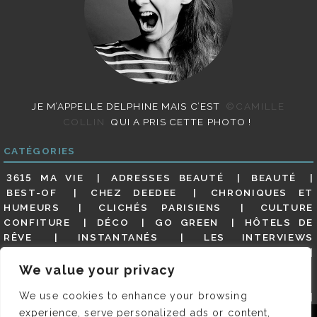
JE M’APPELLE DELPHINE MAIS C’EST
©CAMILLE
COLLIN
QUI A PRIS CETTE PHOTO !
CATÉGORIES
3615 MA VIE
ADRESSES BEAUTÉ
BEAUTÉ
BEST-OF
CHEZ DEEDEE
CHRONIQUES ET
HUMEURS
CLICHÉS PARISIENS
CULTURE
CONFITURE
DÉCO
GO GREEN
HÔTELS DE
RÊVE
INSTANTANÉS
LES INTERVIEWS
PARISIENNES
LIFESTYLE
LOOKS
MATERNITÉ
MES ADRESSES
MODE
NON CLASSÉ
OLDIES
We value your privacy
(BUT GOODIES)
PAR ICI LE MAGOT !
PARIS CITY-
We use cookies to enhance your browsing
GUIDE
PARIS EN PHOTOS
RESTAURANTS
REVUE DE PRESSE DÉTAILLÉE, SIOU PLAIT
SALONS
experience, serve personalized ads or content,