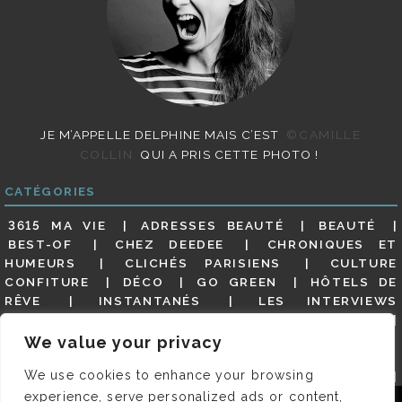
JE M’APPELLE DELPHINE MAIS C’EST
©CAMILLE
COLLIN
QUI A PRIS CETTE PHOTO !
CATÉGORIES
3615 MA VIE
ADRESSES BEAUTÉ
BEAUTÉ
BEST-OF
CHEZ DEEDEE
CHRONIQUES ET
HUMEURS
CLICHÉS PARISIENS
CULTURE
CONFITURE
DÉCO
GO GREEN
HÔTELS DE
RÊVE
INSTANTANÉS
LES INTERVIEWS
PARISIENNES
LIFESTYLE
LOOKS
MATERNITÉ
MES ADRESSES
MODE
NON CLASSÉ
OLDIES
We value your privacy
(BUT GOODIES)
PAR ICI LE MAGOT !
PARIS CITY-
We use cookies to enhance your browsing
GUIDE
PARIS EN PHOTOS
RESTAURANTS
REVUE DE PRESSE DÉTAILLÉE, SIOU PLAIT
SALONS
experience, serve personalized ads or content,