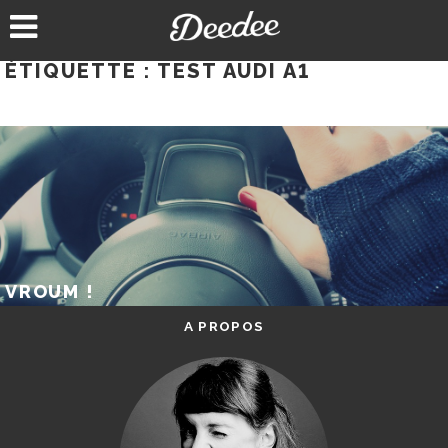
Aller
au
contenu
ÉTIQUETTE :
TEST AUDI A1
VROUM !
A PROPOS