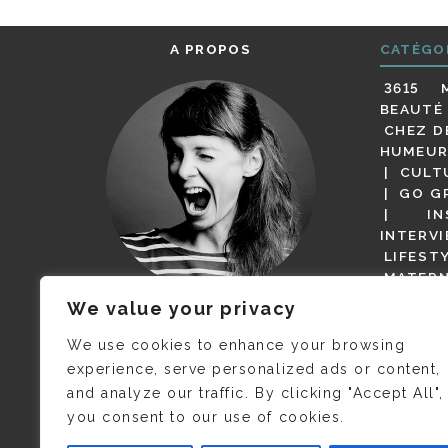
A PROPOS
CATÉGO
3615 
BEAUTÉ
CHEZ D
HUMEUR
CULT
GO G
IN
INTERV
LIFEST
MATERN
MODE
We value your privacy
(BUT G
JE M’APPELLE DELPHINE MAIS
MAGOT 
C’EST
©CAMILLE COLLIN
QUI A
We use cookies to enhance your browsing
PARI
PRIS CETTE PHOTO !
experience, serve personalized ads or content,
RESTA
and analyze our traffic. By clicking "Accept All",
PRESSE 
you consent to our use of cookies.
SALONS
VIDÉOS