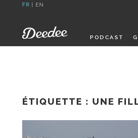
Aller
FR
|
EN
au
contenu
PODCAST
G
ÉTIQUETTE :
UNE FIL