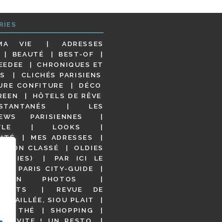
RIES
MA VIE
ADRESSES
BEAUTÉ
BEST-OF
EEDEE
CHRONIQUES ET
S
CLICHÉS PARISIENS
URE CONFITURE
DÉCO
REEN
HÔTELS DE RÊVE
STANTANÉS
LES
IEWS PARISIENNES
YLE
LOOKS
ITÉ
MES ADRESSES
NON CLASSÉ
OLDIES
OODIES)
PAR ICI LE
!
PARIS CITY-GUIDE
S EN PHOTOS
URANTS
REVUE DE
DÉTAILLÉE, SIOU PLAIT
 DE THÉ
SHOPPING
VITE ! UN RESTO