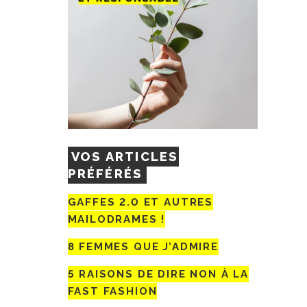
VOS ARTICLES
PRÉFÉRÉS
GAFFES 2.0 ET AUTRES
MAILODRAMES !
8 FEMMES QUE J’ADMIRE
5 RAISONS DE DIRE NON À LA
FAST FASHION