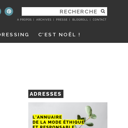
RECHERCHER
:
A PROPOS
ARCHIVES
PRESSE
BLOGROLL
CONTACT
DRESSING
C’EST NOËL !
ADRESSES