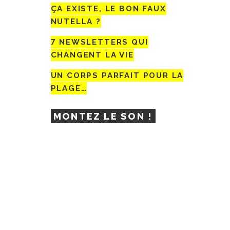
ÇA EXISTE, LE BON FAUX
NUTELLA ?
7 NEWSLETTERS QUI
CHANGENT LA VIE
UN CORPS PARFAIT POUR LA
PLAGE…
MONTEZ LE SON !