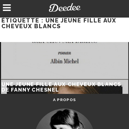
Aller
au
contenu
ÉTIQUETTE :
UNE JEUNE FILLE AUX
CHEVEUX BLANCS
UNE JEUNE FILLE AUX CHEVEUX BLANCS,
DE FANNY CHESNEL
A PROPOS