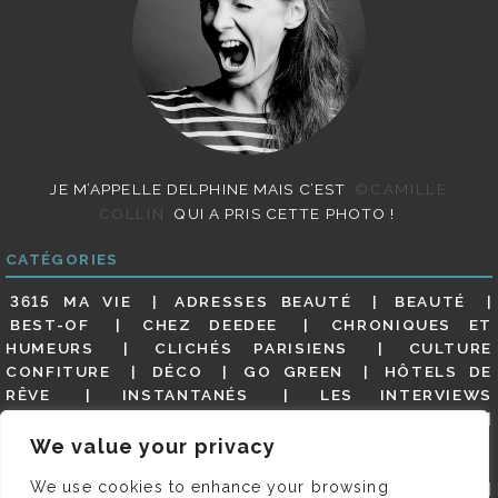
JE M’APPELLE DELPHINE MAIS C’EST
©CAMILLE
COLLIN
QUI A PRIS CETTE PHOTO !
CATÉGORIES
3615 MA VIE
ADRESSES BEAUTÉ
BEAUTÉ
BEST-OF
CHEZ DEEDEE
CHRONIQUES ET
HUMEURS
CLICHÉS PARISIENS
CULTURE
CONFITURE
DÉCO
GO GREEN
HÔTELS DE
RÊVE
INSTANTANÉS
LES INTERVIEWS
PARISIENNES
LIFESTYLE
LOOKS
MATERNITÉ
MES ADRESSES
MODE
NON CLASSÉ
OLDIES
We value your privacy
(BUT GOODIES)
PAR ICI LE MAGOT !
PARIS CITY-
We use cookies to enhance your browsing
GUIDE
PARIS EN PHOTOS
RESTAURANTS