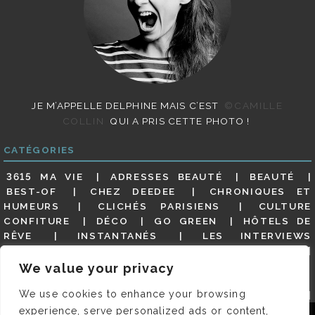
JE M’APPELLE DELPHINE MAIS C’EST
©CAMILLE
COLLIN
QUI A PRIS CETTE PHOTO !
CATÉGORIES
3615 MA VIE
ADRESSES BEAUTÉ
BEAUTÉ
BEST-OF
CHEZ DEEDEE
CHRONIQUES ET
HUMEURS
CLICHÉS PARISIENS
CULTURE
CONFITURE
DÉCO
GO GREEN
HÔTELS DE
RÊVE
INSTANTANÉS
LES INTERVIEWS
PARISIENNES
LIFESTYLE
LOOKS
MATERNITÉ
MES ADRESSES
MODE
NON CLASSÉ
OLDIES
We value your privacy
(BUT GOODIES)
PAR ICI LE MAGOT !
PARIS CITY-
We use cookies to enhance your browsing
GUIDE
PARIS EN PHOTOS
RESTAURANTS
REVUE DE PRESSE DÉTAILLÉE, SIOU PLAIT
SALONS
experience, serve personalized ads or content,