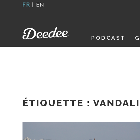
Aller
FR
|
EN
au
contenu
PODCAST
G
ÉTIQUETTE :
VANDAL