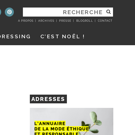
RECHERCHER
:
A PROPOS
ARCHIVES
PRESSE
BLOGROLL
CONTACT
DRESSING
C’EST NOËL !
ADRESSES