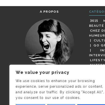
A PROPOS
CATÉGO
3615 
BEAUTÉ
CHEZ D
HUMEUR
CULT
GO G
IN
INTERV
LIFEST
MATERN
MODE
We value your privacy
(BUT G
JE M’APPELLE DELPHINE MAIS
MAGOT 
C’EST
©CAMILLE COLLIN
QUI A
We use cookies to enhance your browsing
PARI
PRIS CETTE PHOTO !
experience, serve personalized ads or content,
RESTA
and analyze our traffic. By clicking "Accept All",
PRESSE 
you consent to our use of cookies.
SALONS
VIDÉOS