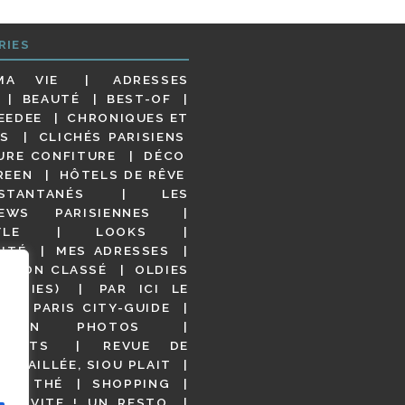
RIES
MA VIE
ADRESSES
BEAUTÉ
BEST-OF
EEDEE
CHRONIQUES ET
S
CLICHÉS PARISIENS
URE CONFITURE
DÉCO
REEN
HÔTELS DE RÊVE
STANTANÉS
LES
IEWS PARISIENNES
YLE
LOOKS
ITÉ
MES ADRESSES
NON CLASSÉ
OLDIES
OODIES)
PAR ICI LE
!
PARIS CITY-GUIDE
S EN PHOTOS
URANTS
REVUE DE
DÉTAILLÉE, SIOU PLAIT
 DE THÉ
SHOPPING
VITE ! UN RESTO