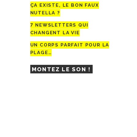
ÇA EXISTE, LE BON FAUX
NUTELLA ?
7 NEWSLETTERS QUI
CHANGENT LA VIE
UN CORPS PARFAIT POUR LA
PLAGE…
MONTEZ LE SON !