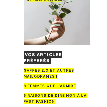
VOS ARTICLES
PRÉFÉRÉS
GAFFES 2.0 ET AUTRES
MAILODRAMES !
8 FEMMES QUE J’ADMIRE
5 RAISONS DE DIRE NON À LA
FAST FASHION