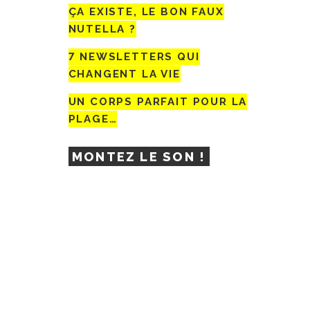
ÇA EXISTE, LE BON FAUX
NUTELLA ?
7 NEWSLETTERS QUI
CHANGENT LA VIE
UN CORPS PARFAIT POUR LA
PLAGE…
MONTEZ LE SON !