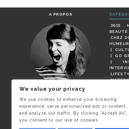
A PROPOS
CATÉGO
3615 
BEAUTÉ
CHEZ D
HUMEUR
CULT
GO G
IN
INTERV
LIFEST
MATERN
MODE
We value your privacy
(BUT G
JE M’APPELLE DELPHINE MAIS
MAGOT 
C’EST
©CAMILLE COLLIN
QUI A
We use cookies to enhance your browsing
PARI
PRIS CETTE PHOTO !
experience, serve personalized ads or content,
RESTA
and analyze our traffic. By clicking "Accept All",
PRESSE 
you consent to our use of cookies.
SALONS
VIDÉOS