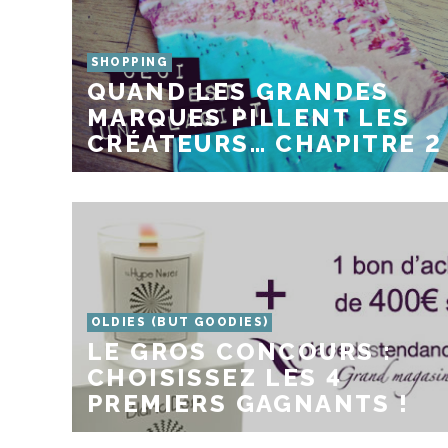
SHOPPING
QUAND LES GRANDES
MARQUES PILLENT LES
CRÉATEURS… CHAPITRE 2
OLDIES (BUT GOODIES)
LE GROS CONCOURS :
CHOISISSEZ LES 4
PREMIERS GAGNANTS !