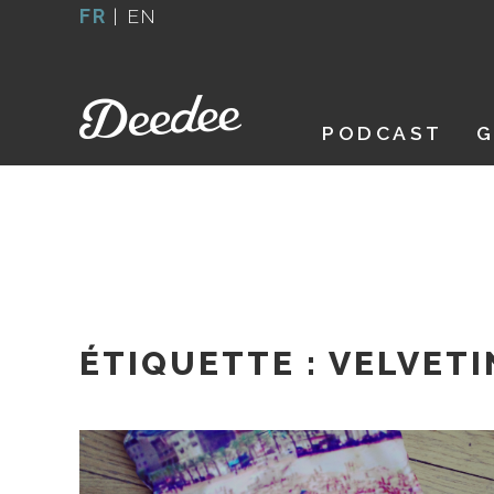
Aller
FR
|
EN
au
contenu
PODCAST
G
ÉTIQUETTE :
VELVETI