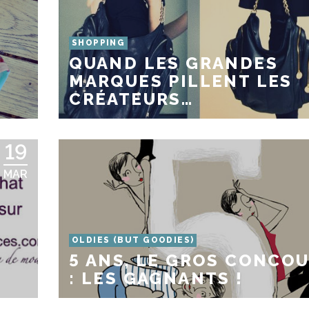
SHOPPING
QUAND LES GRANDES
MARQUES PILLENT LES
CRÉATEURS…
19
MAR
OLDIES (BUT GOODIES)
5 ANS, LE GROS CONCO
: LES GAGNANTS !