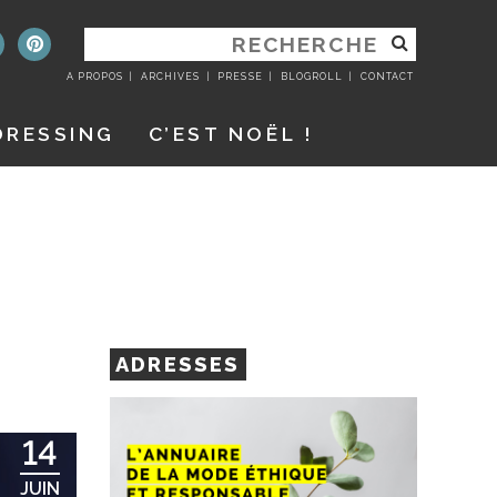
RECHERCHER
:
A PROPOS
ARCHIVES
PRESSE
BLOGROLL
CONTACT
DRESSING
C’EST NOËL !
ADRESSES
14
JUIN