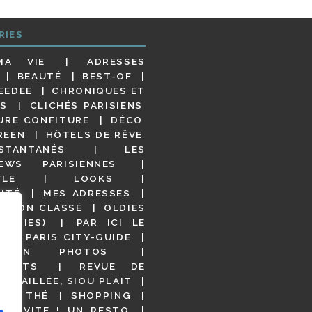
RIES
MA VIE
ADRESSES
BEAUTÉ
BEST-OF
EEDEE
CHRONIQUES ET
S
CLICHÉS PARISIENS
URE CONFITURE
DÉCO
REEN
HÔTELS DE RÊVE
STANTANÉS
LES
IEWS PARISIENNES
YLE
LOOKS
ITÉ
MES ADRESSES
NON CLASSÉ
OLDIES
OODIES)
PAR ICI LE
!
PARIS CITY-GUIDE
S EN PHOTOS
URANTS
REVUE DE
DÉTAILLÉE, SIOU PLAIT
 DE THÉ
SHOPPING
VITE ! UN RESTO