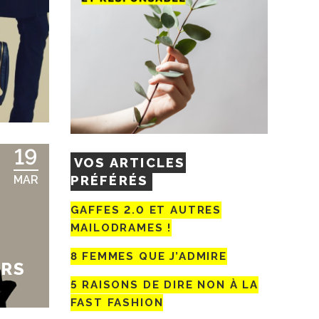
19
VOS ARTICLES
PRÉFÉRÉS
MAR
GAFFES 2.0 ET AUTRES
MAILODRAMES !
8 FEMMES QUE J’ADMIRE
URS
5 RAISONS DE DIRE NON À LA
FAST FASHION