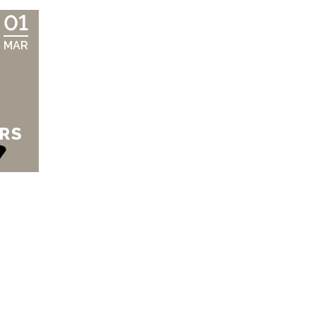
01
MAR
URS