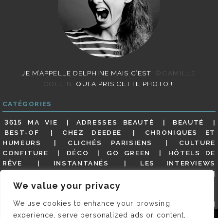
JE M’APPELLE DELPHINE MAIS C’EST
©CAMILLE
COLLIN
QUI A PRIS CETTE PHOTO !
CATÉGORIES
3615 MA VIE
ADRESSES BEAUTÉ
BEAUTÉ
BEST-OF
CHEZ DEEDEE
CHRONIQUES ET
HUMEURS
CLICHÉS PARISIENS
CULTURE
CONFITURE
DÉCO
GO GREEN
HÔTELS DE
RÊVE
INSTANTANÉS
LES INTERVIEWS
PARISIENNES
LIFESTYLE
LOOKS
MATERNITÉ
MES ADRESSES
MODE
NON CLASSÉ
OLDIES
We value your privacy
(BUT GOODIES)
PAR ICI LE MAGOT !
PARIS CITY-
We use cookies to enhance your browsing
GUIDE
PARIS EN PHOTOS
RESTAURANTS
REVUE DE PRESSE DÉTAILLÉE, SIOU PLAIT
SALONS
experience, serve personalized ads or content,