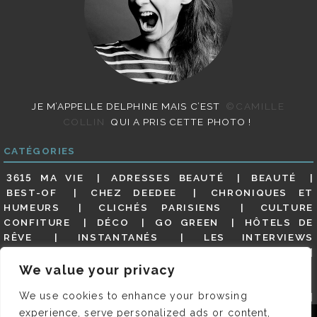
JE M’APPELLE DELPHINE MAIS C’EST
©CAMILLE
COLLIN
QUI A PRIS CETTE PHOTO !
CATÉGORIES
3615 MA VIE
ADRESSES BEAUTÉ
BEAUTÉ
BEST-OF
CHEZ DEEDEE
CHRONIQUES ET
HUMEURS
CLICHÉS PARISIENS
CULTURE
CONFITURE
DÉCO
GO GREEN
HÔTELS DE
RÊVE
INSTANTANÉS
LES INTERVIEWS
PARISIENNES
LIFESTYLE
LOOKS
MATERNITÉ
MES ADRESSES
MODE
NON CLASSÉ
OLDIES
We value your privacy
(BUT GOODIES)
PAR ICI LE MAGOT !
PARIS CITY-
We use cookies to enhance your browsing
GUIDE
PARIS EN PHOTOS
RESTAURANTS
REVUE DE PRESSE DÉTAILLÉE, SIOU PLAIT
SALONS
experience, serve personalized ads or content,