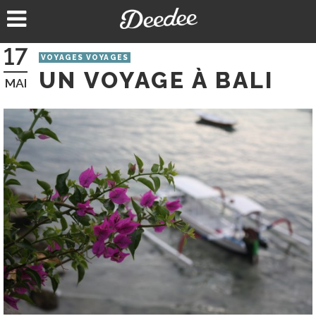
Aller
au
contenu
17
VOYAGES VOYAGES
UN VOYAGE À BALI
MAI