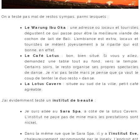
On a testé pas mal de restos sympas, parmi lesquels :
Le Warung Ibu Oka
: une adresse où locaux et touristes
dégustent ce qui passe pour être la meilleure viande de
cochon de lait de Bali. L’ambiance est extra, locaux et
touristes se mêlent joyeusement à la ripaille qui est
bonne, en effet.
Le Café Lotus
: bon, bien situé. Si vous y allez,
demandez une table tout au fond, vers le temple.
Certains soirs, le resto organise ses propres spectacles
de danse. Je n’ai pas testé mais je pense que ça vaut le
coup de tenter le duo resto + danse.
La Lotus Cavern
: située au sud de la ville, petit café
agréable.
J’ai évidemment testé un
institut de beauté
:
Je suis allée au
Sara Spa
, à côté de la lotus Cavern.
L’institut ne paye pas de mine mais les prestations sont
nickel.
Dans la même rue que le Sara Spa, il y a
l’institut Eve,
chaleureusement recommandé par le lonely. L’endroit est