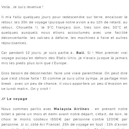
Voilà. Je suis revenue !
Il m’a fallu quelques jours pour redescendre sur terre, encaisser le
retour, les 35h de voyage (puisque notre avion a eu 12h de retard, au
retour… Chouette !), le 9°C français loin, très loin des 30°C et
quelques auxquels nous étions accoutumés avec une facilité
déconcertante, les valises à défaire, les machines à faire et autres
réjouissances.
Car pendant 12 jours, je suis partie à…
Bali.
Si ! Mon premier vrai
voyage puisqu’en dehors des Etats-Unis, je n’avais jusque là jamais
mis les pieds plus loin que l’Europe.
Gros besoin de déconnecter, faire une vraie parenthèse. On peut dire
que c’est chose faite ! Et comme je suis ultra sympa, je partage mon
break : avec un peu de chance, il vous apportera un peu d’évasion en
ce lundi matin… On y croit !
// Le voyage
Nous sommes partis avec
Malaysia Airlines
: en prenant notre
billet à peine un mois et demi avant notre départ, c’était, de loin, le
choix le moins coûteux (650€ par personne contre 1200€ par
personne, si si, côté Air France). 25h de voyage en tout : 13h d’avion