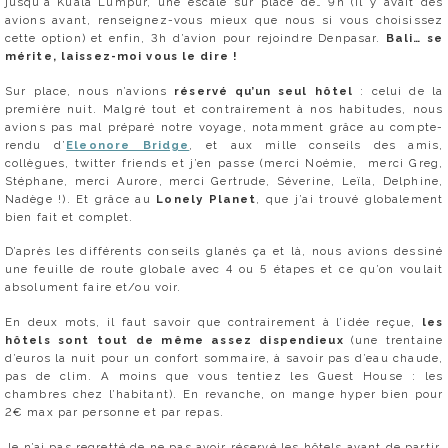
jusqu’à Kuala Lumpur, une escale sur place de… 9h (il y avait des
avions avant, renseignez-vous mieux que nous si vous choisissez
cette option) et enfin, 3h d’avion pour rejoindre Denpasar.
Bali… se
mérite, laissez-moi vous le dire !
Sur place, nous n’avions
réservé qu’un seul hôtel
: celui de la
première nuit. Malgré tout et contrairement à nos habitudes, nous
avions pas mal préparé notre voyage, notamment grâce au compte-
rendu d’
Eleonore Bridge
, et aux mille conseils des amis,
collègues, twitter friends et j’en passe (merci Noémie, merci Greg,
Stéphane, merci Aurore, merci Gertrude, Séverine, Leïla, Delphine,
Nadège !). Et grâce au
Lonely Planet
, que j’ai trouvé globalement
bien fait et complet.
D’après les différents conseils glanés ça et là, nous avions dessiné
une feuille de route globale avec 4 ou 5 étapes et ce qu’on voulait
absolument faire et/ou voir.
En deux mots, il faut savoir que contrairement à l’idée reçue,
les
hôtels sont tout de même assez dispendieux
(une trentaine
d’euros la nuit pour un confort sommaire, à savoir pas d’eau chaude,
pas de clim. A moins que vous tentiez les Guest House : les
chambres chez l’habitant). En revanche, on mange hyper bien pour
2€ max par personne et par repas.
Je n’ai pas regretté de ne pas avoir réservé les hôtels avant de partir,