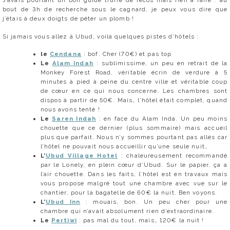
bout de 3h de recherche sous le cagnard, je peux vous dire que
j’étais à deux doigts de péter un plomb !
Si jamais vous allez à Ubud, voilà quelques pistes d’hôtels :
le
Cendana
: bof. Cher (70€) et pas top
Le
Alam Indah
: sublimissime, un peu en retrait de la
Monkey Forest Road, véritable écrin de verdure à 5
minutes à pied à peine du centre ville et véritable coup
de cœur en ce qui nous concerne. Les chambres sont
dispos à partir de 50€. Mais… l’hôtel était complet, quand
nous avons tenté !
Le
Saren Indah
: en face du Alam Inda. Un peu moins
chouette que ce dernier (plus sommaire) mais accueil
plus que parfait. Nous n’y sommes pourtant pas allés car
l’hôtel ne pouvait nous accueillir qu’une seule nuit…
L’
Ubud Village Hotel
: chaleureusement recommandé
par le Lonely, en plein cœur d’Ubud. Sur le papier, ça a
l’air chouette. Dans les faits, l’hôtel est en travaux mais
vous propose malgré tout une chambre avec vue sur le
chantier, pour la bagatelle de 60€ la nuit. Ben voyons.
L’
Ubud Inn
: mouais, bon. Un peu cher pour une
chambre qui n’avait absolument rien d’extraordinaire.
Le
Pertiwi
: pas mal du tout, mais… 120€ la nuit !