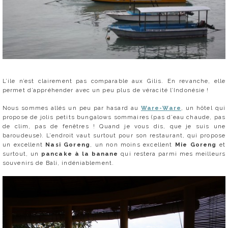
L’ile n’est clairement pas comparable aux Gilis. En revanche, elle
permet d’appréhender avec un peu plus de véracité l’Indonésie !
Nous sommes allés un peu par hasard au
Ware-Ware
, un hôtel qui
propose de jolis petits bungalows sommaires (pas d’eau chaude, pas
de clim, pas de fenêtres ! Quand je vous dis, que je suis une
baroudeuse). L’endroit vaut surtout pour son restaurant, qui propose
un excellent
Nasi Goreng
, un non moins excellent
Mie Goreng
et
surtout, un
pancake à la banane
qui restera parmi mes meilleurs
souvenirs de Bali, indéniablement.