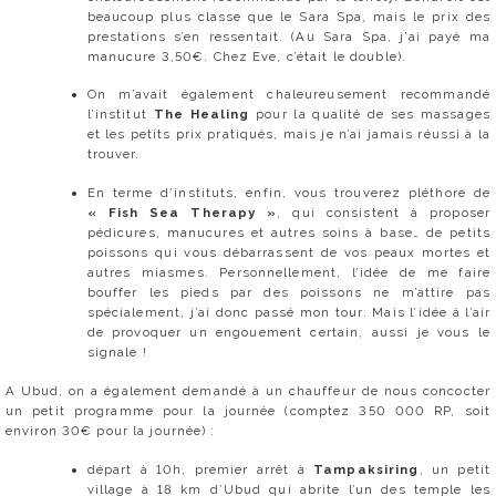
beaucoup plus classe que le Sara Spa, mais le prix des
prestations s’en ressentait. (Au Sara Spa, j’ai payé ma
manucure 3,50€. Chez Eve, c’était le double).
On m’avait également chaleureusement recommandé
l’institut
The Healing
pour la qualité de ses massages
et les petits prix pratiqués, mais je n’ai jamais réussi à la
trouver.
En terme d’instituts, enfin, vous trouverez pléthore de
« Fish Sea Therapy »
, qui consistent à proposer
pédicures, manucures et autres soins à base… de petits
poissons qui vous débarrassent de vos peaux mortes et
autres miasmes. Personnellement, l’idée de me faire
bouffer les pieds par des poissons ne m’attire pas
spécialement, j’ai donc passé mon tour. Mais l’idée à l’air
de provoquer un engouement certain, aussi je vous le
signale !
A Ubud, on a également demandé à un chauffeur de nous concocter
un petit programme pour la journée (comptez 350 000 RP, soit
environ 30€ pour la journée) :
départ à 10h, premier arrêt à
Tampaksiring
, un petit
village à 18 km d’Ubud qui abrite l’un des temple les