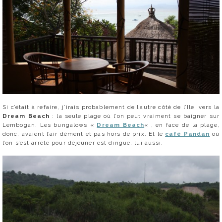
Si c’était à refaire, j’irais probablement de l’autre côté de l’Ile, vers la
Dream Beach
: la seule plage où l’on peut vraiment se baigner sur
Lembogan. Les bungalows «
Dream Beach
« , en face de la plage,
donc, avaient l’air dément et pas hors de prix. Et le
café Pandan
où
l’on s’est arrêté pour déjeuner est dingue, lui aussi.