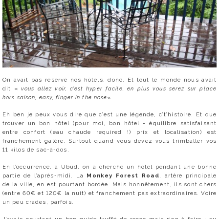
On avait pas réservé nos hôtels, donc. Et tout le monde nous avait
dit «
vous allez voir, c’est hyper facile, en plus vous serez sur place
hors saison, easy, finger in the nose
« .
Eh ben je peux vous dire que c’est une légende, c’t’histoire. Et que
trouver un bon hôtel (pour moi, bon hôtel = équilibre satisfaisant
entre confort (eau chaude required !) prix et localisation) est
franchement galère. Surtout quand vous devez vous trimballer vos
11 kilos de sac-à-dos.
En l’occurrence, à Ubud, on a cherché un hôtel pendant une bonne
partie de l’après-midi. La
Monkey Forest Road
, artère principale
de la ville, en est pourtant bordée. Mais honnêtement, ils sont chers
(entre 60€ et 120€ la nuit) et franchement pas extraordinaires. Voire
un peu crades, parfois.
J’avais pourtant un bon guide truffé de recos mais rien à faire : au