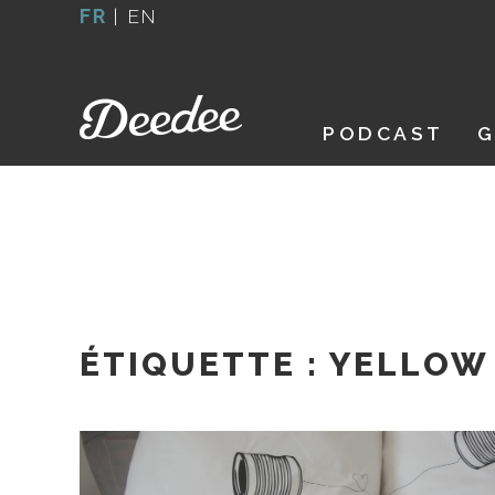
Aller
FR
|
EN
au
contenu
PODCAST
G
ÉTIQUETTE :
YELLOW