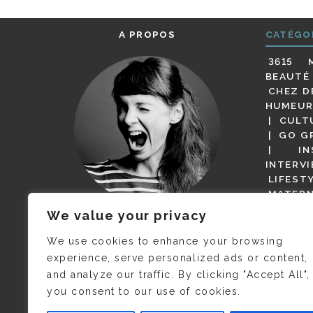
A PROPOS
CATÉGO
3615 
BEAUTÉ
CHEZ D
HUMEUR
CULT
GO G
IN
INTERV
LIFEST
MATERN
MODE
We value your privacy
(BUT G
JE M’APPELLE DELPHINE MAIS
MAGOT 
C’EST
©CAMILLE COLLIN
QUI A
We use cookies to enhance your browsing
PARI
PRIS CETTE PHOTO !
experience, serve personalized ads or content,
RESTA
and analyze our traffic. By clicking "Accept All",
PRESSE 
you consent to our use of cookies.
SALONS
VIDÉOS