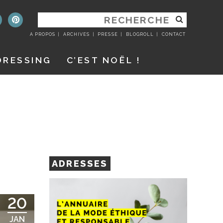
RECHERCHER
:
A PROPOS
ARCHIVES
PRESSE
BLOGROLL
CONTACT
DRESSING
C’EST NOËL !
ADRESSES
20
JAN