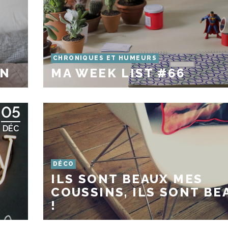
CHRONIQUES ET HUMEURS
IN
MA WEEK LIST #66
05
DÉC
DÉCO
ILS SONT BEAUX MES
COUSSINS, ILS SONT BE
!