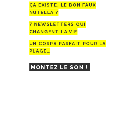
ÇA EXISTE, LE BON FAUX
NUTELLA ?
7 NEWSLETTERS QUI
CHANGENT LA VIE
UN CORPS PARFAIT POUR LA
PLAGE…
MONTEZ LE SON !