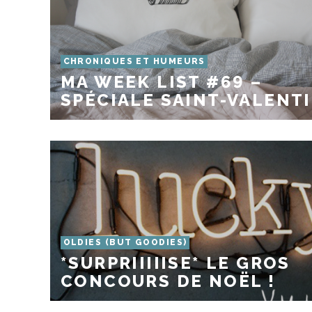
CHRONIQUES ET HUMEURS
MA WEEK LIST #69 –
SPÉCIALE SAINT-VALENT
OLDIES (BUT GOODIES)
*SURPRIIIIISE* LE GROS
CONCOURS DE NOËL !