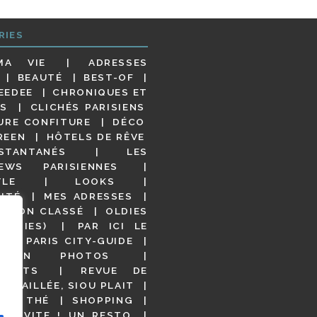
RIES
MA VIE
ADRESSES
BEAUTÉ
BEST-OF
EEDEE
CHRONIQUES ET
S
CLICHÉS PARISIENS
URE CONFITURE
DÉCO
REEN
HÔTELS DE RÊVE
STANTANÉS
LES
IEWS PARISIENNES
YLE
LOOKS
ITÉ
MES ADRESSES
NON CLASSÉ
OLDIES
OODIES)
PAR ICI LE
!
PARIS CITY-GUIDE
S EN PHOTOS
URANTS
REVUE DE
DÉTAILLÉE, SIOU PLAIT
 DE THÉ
SHOPPING
VITE ! UN RESTO