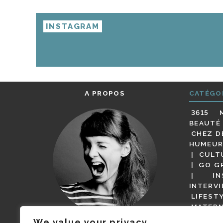
INSTAGRAM
A PROPOS
CATÉGO
3615 
BEAUTÉ
CHEZ D
HUMEUR
CULT
GO G
IN
INTERV
LIFEST
MATERN
MODE
We value your privacy