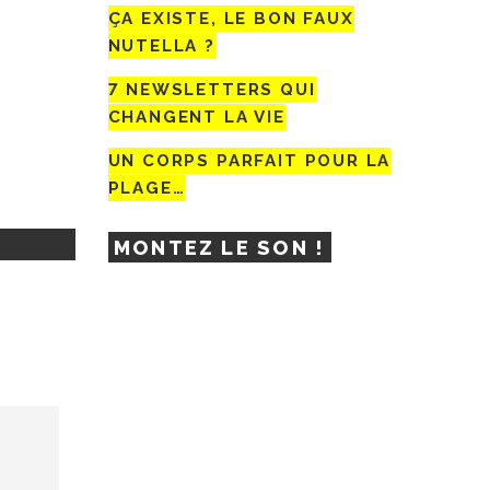
ÇA EXISTE, LE BON FAUX
NUTELLA ?
7 NEWSLETTERS QUI
CHANGENT LA VIE
UN CORPS PARFAIT POUR LA
PLAGE…
MONTEZ LE SON !