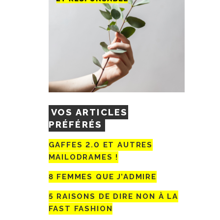
VOS ARTICLES
PRÉFÉRÉS
GAFFES 2.0 ET AUTRES
MAILODRAMES !
8 FEMMES QUE J’ADMIRE
5 RAISONS DE DIRE NON À LA
FAST FASHION