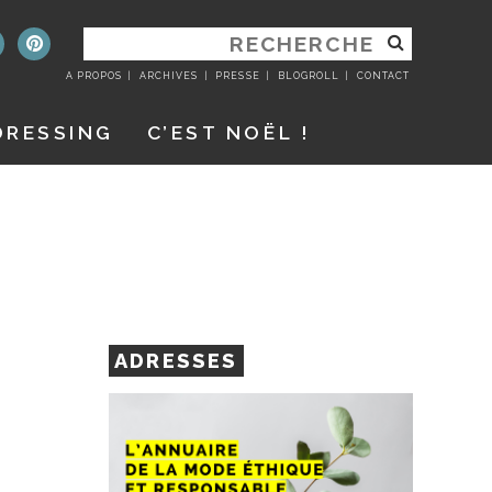
RECHERCHER
:
A PROPOS
ARCHIVES
PRESSE
BLOGROLL
CONTACT
DRESSING
C’EST NOËL !
ADRESSES