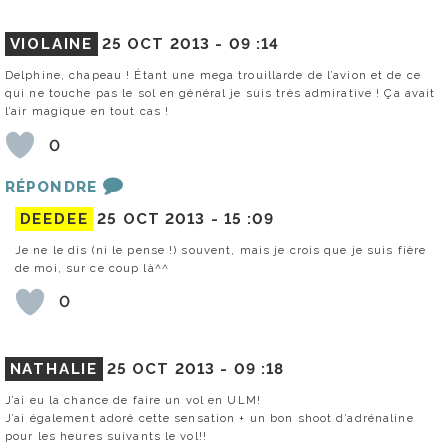
VIOLAINE
25 OCT 2013 -
09 :14
Delphine, chapeau ! Étant une mega trouillarde de l’avion et de ce
qui ne touche pas le sol en général je suis très admirative ! Ça avait
l’air magique en tout cas !
0
RÉPONDRE
DEEDEE
25 OCT 2013 -
15 :09
Je ne le dis (ni le pense !) souvent, mais je crois que je suis fière
de moi, sur ce coup là^^
0
NATHALIE
25 OCT 2013 -
09 :18
J’ai eu la chance de faire un vol en ULM!
J’ai également adoré cette sensation + un bon shoot d’adrénaline
pour les heures suivants le vol!!