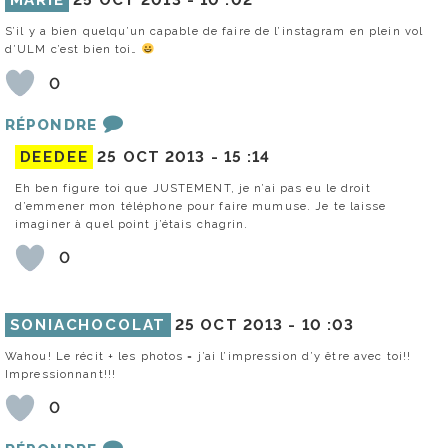
MARIE
25 OCT 2013 -
10 :02
S’il y a bien quelqu’un capable de faire de l’instagram en plein vol
d’ULM c’est bien toi…
0
RÉPONDRE
DEEDEE
25 OCT 2013 -
15 :14
Eh ben figure toi que JUSTEMENT, je n’ai pas eu le droit
d’emmener mon téléphone pour faire mumuse. Je te laisse
imaginer à quel point j’étais chagrin.
0
SONIACHOCOLAT
25 OCT 2013 -
10 :03
Wahou! Le récit + les photos = j’ai l’impression d’y être avec toi!!
Impressionnant!!!
0