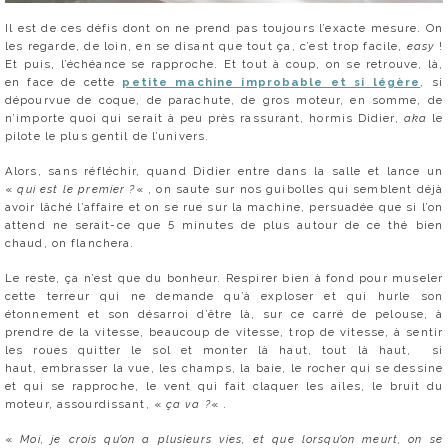
Il est de ces défis dont on ne prend pas toujours l’exacte mesure. On
les regarde, de loin, en se disant que tout ça, c’est trop facile,
easy
!
Et puis, l’échéance se rapproche. Et tout à coup, on se retrouve, là,
en face de cette
petite machine improbable et si légère
, si
dépourvue de coque, de parachute, de gros moteur, en somme, de
n’importe quoi qui serait à peu près rassurant, hormis Didier,
aka
le
pilote le plus gentil de l’univers.
Alors, sans réfléchir, quand Didier entre dans la salle et lance un
«
qui est le premier ?
« , on saute sur nos guibolles qui semblent déjà
avoir lâché l’affaire et on se rue sur la machine, persuadée que si l’on
attend ne serait-ce que 5 minutes de plus autour de ce thé bien
chaud, on flanchera.
Le reste, ça n’est que du bonheur. Respirer bien à fond pour museler
cette terreur qui ne demande qu’à exploser et qui hurle son
étonnement et son désarroi d’être là, sur ce carré de pelouse, à
prendre de la vitesse, beaucoup de vitesse, trop de vitesse, à sentir
les roues quitter le sol et monter là haut, tout là haut, si
haut, embrasser la vue, les champs, la baie, le rocher qui se dessine
et qui se rapproche, le vent qui fait claquer les ailes, le bruit du
moteur, assourdissant, «
ça va ?
« .
«
Moi, je crois qu’on a plusieurs vies, et que lorsqu’on meurt, on se