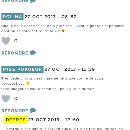
RÉPONDRE
POLINA
27 OCT 2013 -
08 :57
Quelle belle description, on s’y croirait ! C’est le genre d’expérience
dont on se souvient toute sa vie
0
RÉPONDRE
MISS POKOEUR
27 OCT 2013 -
11 :39
Très belle photos c’est vrai que l’altitude donne de super
perspectives
Coté budget ca coute combien? pour quelle durée?
0
RÉPONDRE
DEEDEE
27 OCT 2013 -
12 :50
Regarde sur le site que j’ai indiqué à la fin de l’article, toutes les