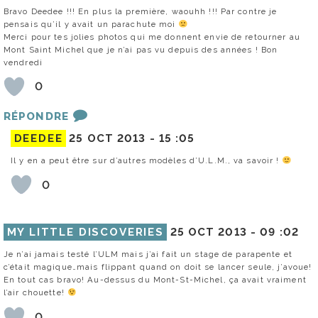
Bravo Deedee !!! En plus la première, waouhh !!! Par contre je
pensais qu’il y avait un parachute moi
Merci pour tes jolies photos qui me donnent envie de retourner au
Mont Saint Michel que je n’ai pas vu depuis des années ! Bon
vendredi
0
RÉPONDRE
DEEDEE
25 OCT 2013 -
15 :05
Il y en a peut être sur d’autres modèles d’U.L.M., va savoir !
0
MY LITTLE DISCOVERIES
25 OCT 2013 -
09 :02
Je n’ai jamais testé l’ULM mais j’ai fait un stage de parapente et
c’était magique…mais flippant quand on doit se lancer seule, j’avoue!
En tout cas bravo! Au-dessus du Mont-St-Michel, ça avait vraiment
l’air chouette!
0