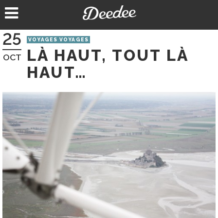
Aller
au
contenu
25
VOYAGES VOYAGES
LÀ HAUT, TOUT LÀ
OCT
HAUT…