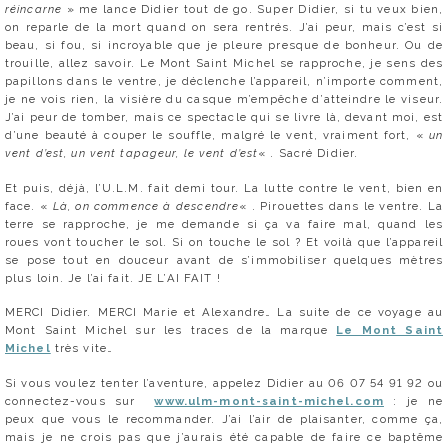
réincarne
» me lance Didier tout de go. Super Didier, si tu veux bien,
on reparle de la mort quand on sera rentrés. J’ai peur, mais c’est si
beau, si fou, si incroyable que je pleure presque de bonheur. Ou de
trouille, allez savoir. Le Mont Saint Michel se rapproche, je sens des
papillons dans le ventre, je déclenche l’appareil, n’importe comment,
je ne vois rien, la visière du casque m’empêche d’atteindre le viseur.
J’ai peur de tomber, mais ce spectacle qui se livre là, devant moi, est
d’une beauté à couper le souffle, malgré le vent, vraiment fort, «
un
vent d’est, un vent tapageur, le vent d’est
« . Sacré Didier.
Et puis, déjà, l’U.L.M. fait demi tour. La lutte contre le vent, bien en
face. «
Là, on commence à descendre
« . Pirouettes dans le ventre. La
terre se rapproche, je me demande si ça va faire mal, quand les
roues vont toucher le sol. Si on touche le sol ? Et voilà que l’appareil
se pose tout en douceur avant de s’immobiliser quelques mètres
plus loin. Je l’ai fait. JE L’AI FAIT !
MERCI Didier. MERCI Marie et Alexandre… La suite de ce voyage au
Mont Saint Michel sur les traces de la marque
Le Mont Saint
Michel
très vite…
Si vous voulez tenter l’aventure, appelez Didier au 06 07 54 91 92 ou
connectez-vous sur
www.ulm-mont-saint-michel.com
: je ne
peux que vous le recommander. J’ai l’air de plaisanter, comme ça,
mais je ne crois pas que j’aurais été capable de faire ce baptême