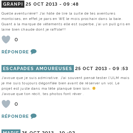
GRANPI
25 OCT 2013 -
09 :48
Quelle aventurière!! J’ai hâte de lire la suite de tes aventures
montoises, en effet je pars en WE le mois prochain dans la baie.
Quant à la marque de vêtements elle est superbe, j’ai un pull gris en
laine bien chaude dont je raffole!!!
0
RÉPONDRE
ESCAPADES AMOUREUSES
25 OCT 2013 -
09 :53
J’avoue que je suis admirative. J’ai souvent pensé tester l’ULM mais
je me suis toujours dégonflée bien avant de réserver un vol. Le
projet est juste dans ma tête planqué bien loin.
J’avoue que ton récit, tes photos font rêver .
0
RÉPONDRE