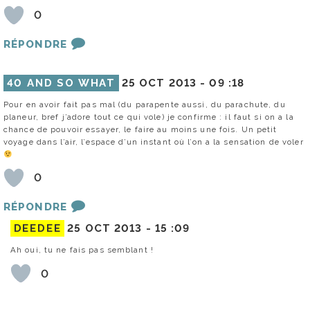
0
RÉPONDRE
40 AND SO WHAT
25 OCT 2013 -
09 :18
Pour en avoir fait pas mal (du parapente aussi, du parachute, du
planeur, bref j’adore tout ce qui vole) je confirme : il faut si on a la
chance de pouvoir essayer, le faire au moins une fois. Un petit
voyage dans l’air, l’espace d’un instant où l’on a la sensation de voler
0
RÉPONDRE
DEEDEE
25 OCT 2013 -
15 :09
Ah oui, tu ne fais pas semblant !
0