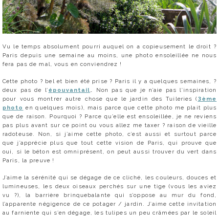
Vu le temps absolument pourri auquel on a copieusement le droit ?
Paris depuis une semaine au moins, une photo ensoleillée ne nous
fera pas de mal, vous en conviendrez !
Cette photo ? bel et bien été prise ? Paris il y a quelques semaines, ?
deux pas de l’
épouvantail
… Non pas que je n’aie pas l’inspiration
pour vous montrer autre chose que le jardin des Tuileries (
3ème
photo
en quelques mois), mais parce que cette photo me plait plus
que de raison. Pourquoi ? Parce qu’elle est ensoleillée, je ne reviens
pas plus avant sur ce point ou vous allez me taxer ? raison de vieille
radoteuse. Non, si j’aime cette photo, c’est aussi et surtout parce
que j’apprécie plus que tout cette vision de Paris, qui prouve que
oui, si le béton est omniprésent, on peut aussi trouver du vert dans
Paris, la preuve !
J’aime la sérénité qui se dégage de ce cliché, les couleurs, douces et
lumineuses, les deux oiseaux perchés sur une tige (vous les aviez
vu ?), la barrière brinquebalante qui s’oppose au mur du fond,
l’apparente négigence de ce potager / jardin. J’aime cette invitation
au farniente qui s’en dégage, les tulipes un peu crâmées par le soleil