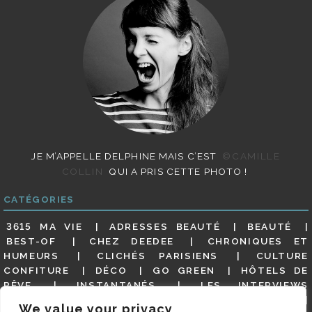
JE M’APPELLE DELPHINE MAIS C’EST
©CAMILLE
COLLIN
QUI A PRIS CETTE PHOTO !
CATÉGORIES
3615 MA VIE
ADRESSES BEAUTÉ
BEAUTÉ
BEST-OF
CHEZ DEEDEE
CHRONIQUES ET
HUMEURS
CLICHÉS PARISIENS
CULTURE
CONFITURE
DÉCO
GO GREEN
HÔTELS DE
RÊVE
INSTANTANÉS
LES INTERVIEWS
PARISIENNES
LIFESTYLE
LOOKS
MATERNITÉ
We value your privacy