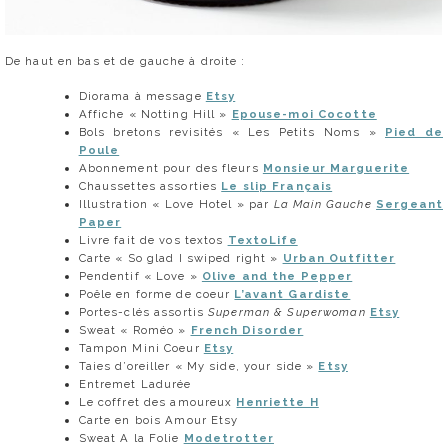
De haut en bas et de gauche à droite :
Diorama à message
Etsy
Affiche « Notting Hill »
Epouse-moi Cocotte
Bols bretons revisités « Les Petits Noms »
Pied de
Poule
Abonnement pour des fleurs
Monsieur Marguerite
Chaussettes assorties
Le slip Français
Illustration « Love Hotel » par
La Main Gauche
Sergeant
Paper
Livre fait de vos textos
TextoLife
Carte « So glad I swiped right »
Urban Outfitter
Pendentif « Love »
Olive and the Pepper
Poêle en forme de coeur
L’avant Gardiste
Portes-clés assortis
Superman & Superwoman
Etsy
Sweat « Roméo »
French Disorder
Tampon Mini Coeur
Etsy
Taies d’oreiller « My side, your side »
Etsy
Entremet Ladurée
Le coffret des amoureux
Henriette H
Carte en bois Amour Etsy
Sweat A la Folie
Modetrotter