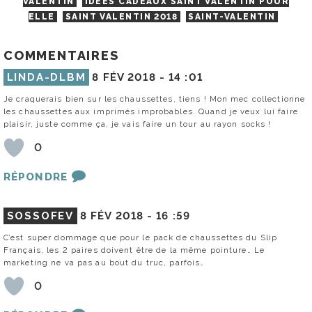
VALENTIN
IDÉES CADEAUX SAINT VALENTIN POUR
ELLE
SAINT VALENTIN 2018
SAINT-VALENTIN
COMMENTAIRES
LINDA-DLBM
8 FÉV 2018 -
14 :01
Je craquerais bien sur les chaussettes, tiens ! Mon mec collectionne
les chaussettes aux imprimés improbables. Quand je veux lui faire
plaisir, juste comme ça, je vais faire un tour au rayon socks !
0
RÉPONDRE
SOSSOFEV
8 FÉV 2018 -
16 :59
C’est super dommage que pour le pack de chaussettes du Slip
Français, les 2 paires doivent être de la même pointure… Le
marketing ne va pas au bout du truc, parfois…
0