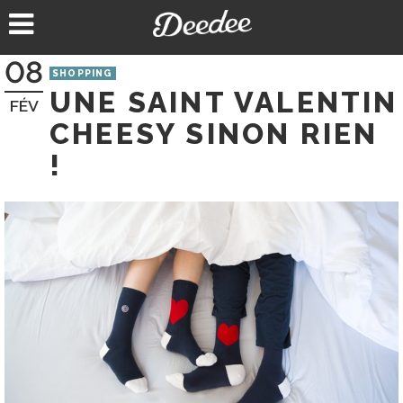
Aller
au
contenu
08
SHOPPING
UNE SAINT VALENTIN
FÉV
CHEESY SINON RIEN
!