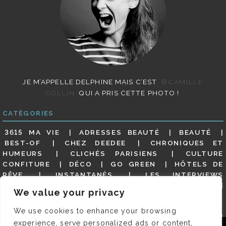
JE M’APPELLE DELPHINE MAIS C’EST
©CAMILLE
COLLIN
QUI A PRIS CETTE PHOTO !
CATÉGORIES
3615 MA VIE
ADRESSES BEAUTÉ
BEAUTÉ
BEST-OF
CHEZ DEEDEE
CHRONIQUES ET
HUMEURS
CLICHÉS PARISIENS
CULTURE
CONFITURE
DÉCO
GO GREEN
HÔTELS DE
RÊVE
INSTANTANÉS
LES INTERVIEWS
PARISIENNES
LIFESTYLE
LOOKS
MATERNITÉ
We value your privacy
MES ADRESSES
MODE
NON CLASSÉ
OLDIES
(BUT GOODIES)
PAR ICI LE MAGOT !
PARIS CITY-
We use cookies to enhance your browsing
GUIDE
PARIS EN PHOTOS
RESTAURANTS
experience, serve personalized ads or content,