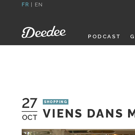
Aller
FR
|
EN
au
contenu
PODCAST
G
27
SHOPPING
VIENS DANS 
OCT