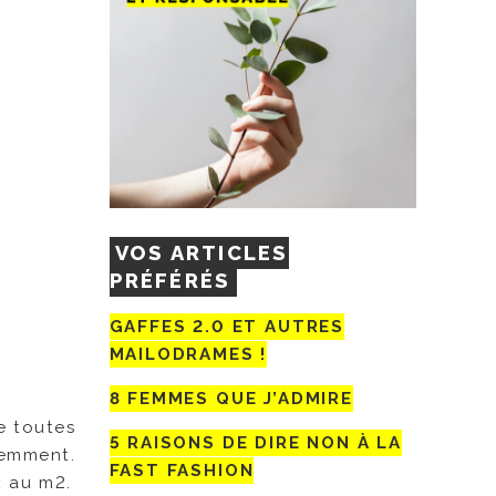
VOS ARTICLES
PRÉFÉRÉS
GAFFES 2.0 ET AUTRES
MAILODRAMES !
8 FEMMES QUE J’ADMIRE
e toutes
5 RAISONS DE DIRE NON À LA
demment.
FAST FASHION
x au m2.