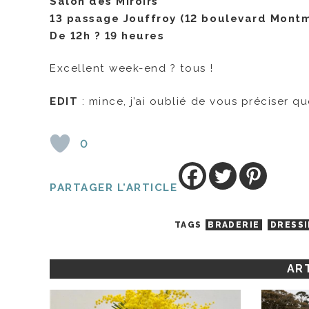
Salon des Miroirs
13 passage Jouffroy (12 boulevard Montm
De 12h ? 19 heures
Excellent week-end ? tous !
EDIT
: mince, j’ai oublié de vous préciser que
0
PARTAGER L'ARTICLE
TAGS
BRADERIE
DRESS
ART