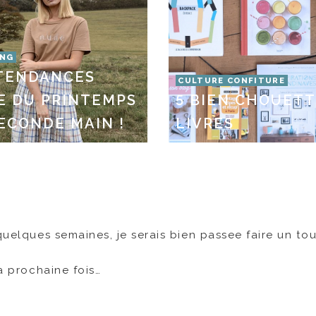
ING
 TENDANCES
CULTURE CONFITURE
E DU PRINTEMPS
5 BIEN CHOUET
ECONDE MAIN !
LIVRES
quelques semaines, je serais bien passee faire un to
la prochaine fois…