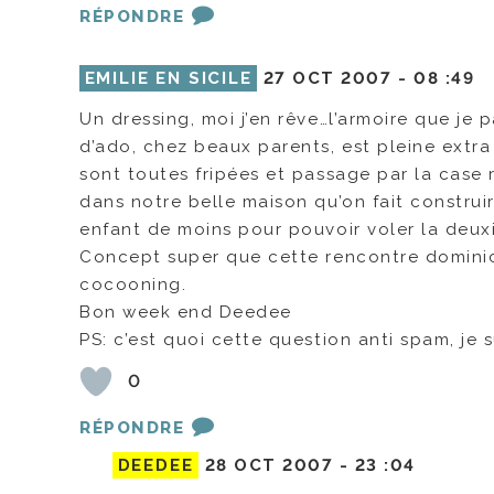
RÉPONDRE
EMILIE EN SICILE
27 OCT 2007 -
08 :49
Un dressing, moi j’en rêve…l’armoire que j
d’ado, chez beaux parents, est pleine extra 
sont toutes fripées et passage par la case 
dans notre belle maison qu’on fait construir
enfant de moins pour pouvoir voler la deu
Concept super que cette rencontre dominica
cocooning.
Bon week end Deedee
PS: c’est quoi cette question anti spam, je 
0
RÉPONDRE
DEEDEE
28 OCT 2007 -
23 :04