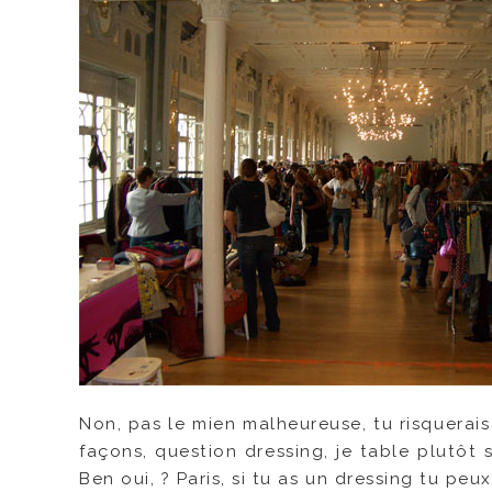
Non, pas le mien malheureuse, tu risquerais
façons, question dressing, je table plutôt
Ben oui, ? Paris, si tu as un dressing tu pe