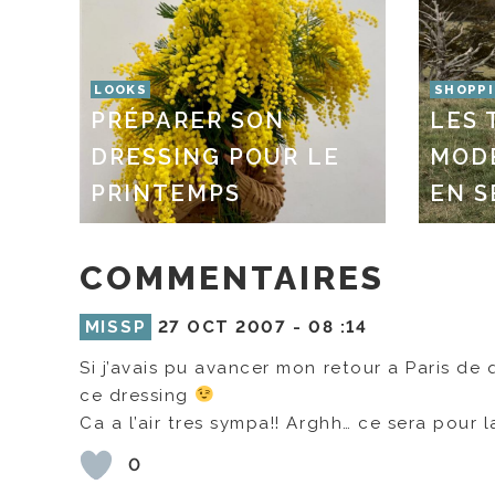
LOOKS
SHOPP
PRÉPARER SON
LES
DRESSING POUR LE
MOD
PRINTEMPS
EN S
COMMENTAIRES
MISSP
27 OCT 2007 -
08 :14
Si j’avais pu avancer mon retour a Paris de 
ce dressing
Ca a l’air tres sympa!! Arghh… ce sera pour 
0