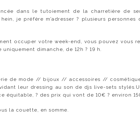
incée dans le tutoiement de la charretière de ser
hein, je préfère m’adresser ? plusieurs personnes 
ment occuper votre week-end, vous pouvez vous r
se uniquement dimanche, de 12h ? 19 h.
rie de mode // bijoux // accessoires // cosmétiqu
vidant leur dressing au son de djs live-sets stylés.U
e équitable, ? des prix qui vont de 10€ ? environ 15
ous la couette, en somme.