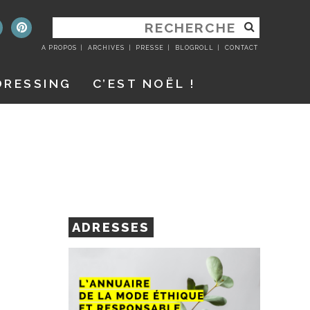
RECHERCHER
:
A PROPOS
ARCHIVES
PRESSE
BLOGROLL
CONTACT
DRESSING
C’EST NOËL !
ADRESSES