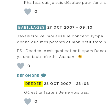
Rha lala oui, je suis désolée pour l’anti 
0
BABILLAGES
27 OCT 2007 -
09 :10
J’avais trouvé, moi aussi le concept sympa, 
donné que mes parents et mon petit frère m
PS : Deedee, c’est quoi cet anti-spam Deedee
ya une faute d’orth… Aaaaan !
0
RÉPONDRE
DEEDEE
28 OCT 2007 -
23 :03
Où est la faute ? Je ne vois pas.
0