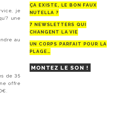
ÇA EXISTE, LE BON FAUX
vice, je
NUTELLA ?
qu’? une
7 NEWSLETTERS QUI
CHANGENT LA VIE
endre au
UN CORPS PARFAIT POUR LA
PLAGE…
MONTEZ LE SON !
es de 35
ne offre
0€.