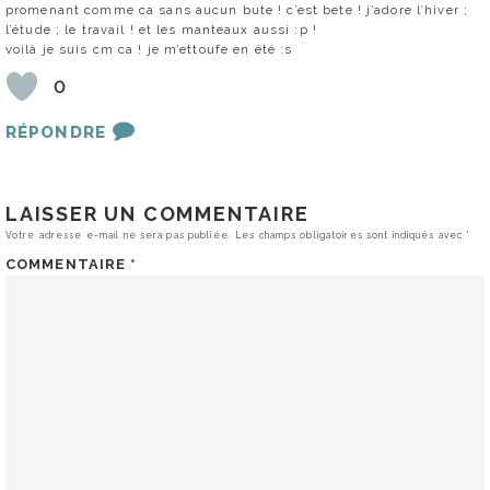
promenant comme ca sans aucun bute ! c’est bete ! j’adore l’hiver ;
l’étude ; le travail ! et les manteaux aussi :p !
voilà je suis cm ca ! je m’ettoufe en été :s
0
RÉPONDRE
LAISSER UN COMMENTAIRE
Votre adresse e-mail ne sera pas publiée.
Les champs obligatoires sont indiqués avec
*
COMMENTAIRE
*