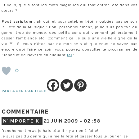
Et vous, quels sont les mots magiques qui font entrer l’été dans vos
cœurs ?
Post scriptum
: ah oui, et pour célébrer l’été, n’oubliez pas ce soir
la Fête de la Musique ! Bon, personnellement, je ne suis pas fan du
genre, trop de monde, des petits cons qui viennent généralement
casser l’ambiance etc. (comment ça, je suis une vieille aigrie de la
vie ?!). Si vous n’êtes pas de mon avis et que vous ne savez pas
encore quoi faire ce soir, vous pouvez consulter le programme de
France et de Navarre en cliquant
ici
!
0
PARTAGER L'ARTICLE
COMMENTAIRE
N’IMPORTE KI
21 JUIN 2009 -
02 :58
franchement mwa je hais l’été il n’y a rien à faire!
je suis pas du genre qui aime la féte et passer tous le jour en se