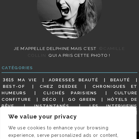
JE M’APPELLE DELPHINE MAIS C’EST
©CAMILLE
COLLIN
QUI A PRIS CETTE PHOTO !
CATÉGORIES
3615 MA VIE
ADRESSES BEAUTÉ
BEAUTÉ
BEST-OF
CHEZ DEEDEE
CHRONIQUES ET
HUMEURS
CLICHÉS PARISIENS
CULTURE
CONFITURE
DÉCO
GO GREEN
HÔTELS DE
RÊVE
INSTANTANÉS
LES INTERVIEWS
PARISIENNES
LIFESTYLE
LOOKS
MATERNITÉ
We value your privacy
MES ADRESSES
MODE
NON CLASSÉ
OLDIES
(BUT GOODIES)
PAR ICI LE MAGOT !
PARIS CITY-
We use cookies to enhance your browsing
GUIDE
PARIS EN PHOTOS
RESTAURANTS
experience, serve personalized ads or content,
REVUE DE PRESSE DÉTAILLÉE, SIOU PLAIT
SALONS