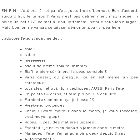
EN-FIN ! L’été est l? , et ça, c’est juste trop d’bonheur. Bon d’accord,
aujourd’hui, le temps ? Paris n’est pas déliremment magnifique : ?
peine un petit 17° ce matin, douillettement installé sous les nuages…
Mais bon, on ne va pas se laisser démonter pour si peu hein !
J’adooore l’été, synonyme de… :
soleil
sable
meeeeeeer
odeur de crème solaire, mmmm
Biafine bien-sûr (merci la peau sensible !)
Paris désert, ou presque… ça en est même un peu
cafardeux !
touristes : et oui, ils investissent AUSSI Paris l’été
Chipolatas & chips, et tant pis pour la cellulite
Farniente (comment ça, je bosse ?!)
Week-end prolongés
Chaleur (voire moiteur dans le métro, je vous l’accorde,
c’est moyen glop)
Robes, jupes… des matières légères !
Éventail : je ne m’en départis jamais dans le métro
Mariages : l’été, j’en ai au moins deux depuis 3 ans
Autobronzant !