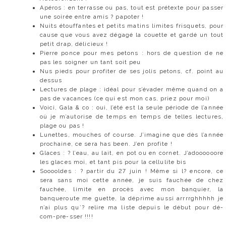
Apéros : en terrasse ou pas, tout est prétexte pour passer
une soirée entre amis ? papoter !
Nuits étouffantes et petits matins limites frisquets, pour
cause que vous avez dégagé la couette et gardé un tout
petit drap, délicieux !
Pierre ponce pour mes petons : hors de question de ne
pas les soigner un tant soit peu
Nus pieds pour profiter de ses jolis petons, cf. point au
dessus
Lectures de plage : idéal pour s’évader même quand on a
pas de vacances (ce qui est mon cas, priez pour moi)
Voici, Gala & co : oui, l’été est la seule période de l’année
où je m’autorise de temps en temps de telles lectures,
plage ou pas !
Lunettes, mouches of course. J’imagine que dès l’année
prochaine, ce sera has been. J’en profite !
Glaces : ? l’eau, au lait, en pot ou en cornet. J’adoooooore
les glaces moi, et tant pis pour la cellulite bis
Sooooldes : ? partir du 27 juin ! Même si l? encore, ce
sera sans moi cette année, je suis fauchée de chez
fauchée, limite en procès avec mon banquier, la
banqueroute me guette, la déprime aussi arrrrghhhhh je
n’ai plus qu’? relire ma liste depuis le début pour dé-
com-pre-sser !!!!